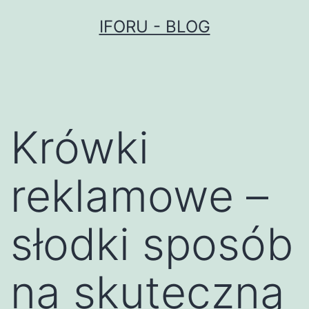
Przejdź
IFORU - BLOG
do
treści
Krówki
reklamowe –
słodki sposób
na skuteczną