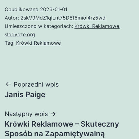
Opublikowano
2026-01-01
Autor:
2skV9MdZ1qlLnt75D8f6mioI4rz5wd
Umieszczono w kategoriach:
Krówki Reklamowe
,
slodycze.org
Tagi
Krówki Reklamowe
Nawigacja
Poprzedni wpis
Janis Paige
wpisu
Następny wpis
Krówki Reklamowe – Skuteczny
Sposób na Zapamiętywalną