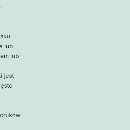
,
maku
e lub
iem lub
i jest
zęsto
adruków