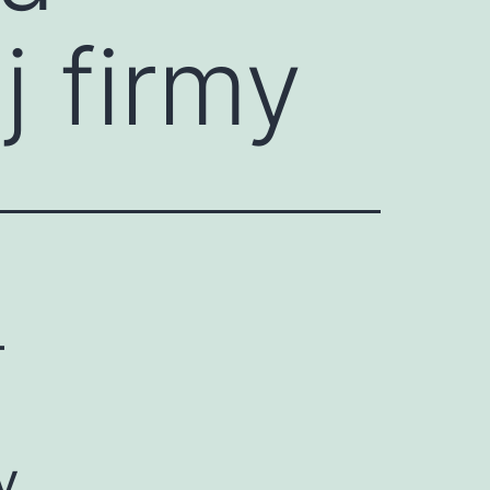
j firmy
–
y