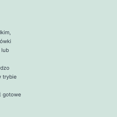
dkim,
rówki
 lub
rdzo
 trybie
ć gotowe