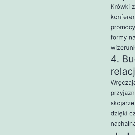
Krówki 
konferen
promocy
formy n
wizerunk
4. B
relacj
Wręczają
przyjazn
skojarze
dzięki c
nachalna