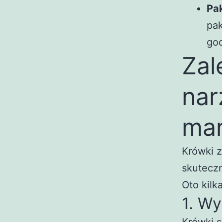
Pa
pak
god
Zal
nar
mar
Krówki z
skutecz
Oto kilk
1. W