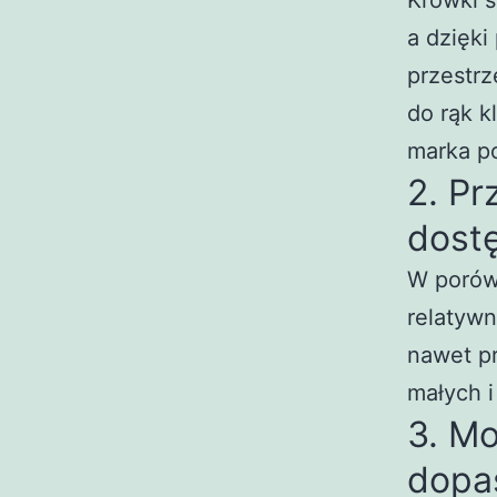
Krówki s
a dzięki
przestrz
do rąk k
marka po
2. Pr
dost
W porówn
relatywn
nawet pr
małych i
3. Mo
dopa