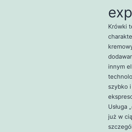
exp
Krówki t
charakte
kremowy
dodawany
innym e
technol
szybko i
ekspres
Usługa 
już w ci
szczegó