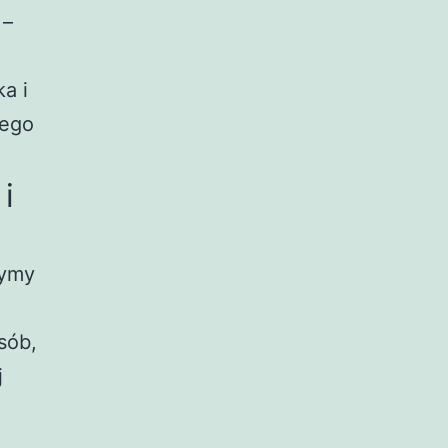
 –
a i
nego
i
zymy
e
sób,
j