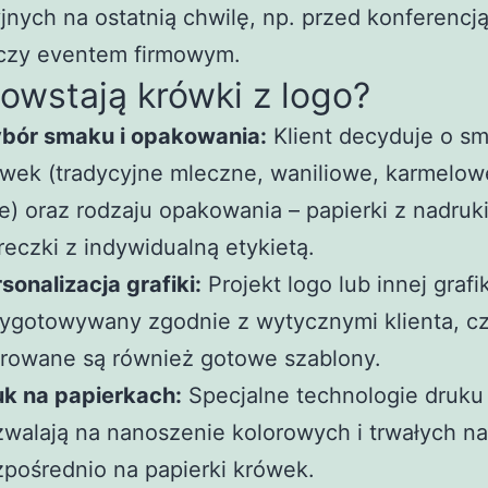
nych na ostatnią chwilę, np. przed konferencją
 czy eventem firmowym.
owstają krówki z logo?
bór smaku i opakowania:
Klient decyduje o s
wek (tradycyjne mleczne, waniliowe, karmelow
e) oraz rodzaju opakowania – papierki z nadruk
eczki z indywidualną etykietą.
sonalizacja grafiki:
Projekt logo lub innej grafik
ygotowywany zgodnie z wytycznymi klienta, c
rowane są również gotowe szablony.
uk na papierkach:
Specjalne technologie druku
walają na nanoszenie kolorowych i trwałych n
pośrednio na papierki krówek.