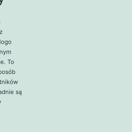
h
z
logo
alnym
e. To
sposób
tników
adnie są
y