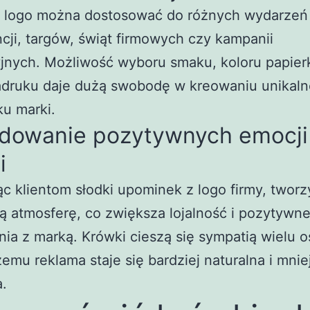
z logo można dostosować do różnych wydarzeń
cji, targów, świąt firmowych czy kampanii
jnych. Możliwość wyboru smaku, koloru papierk
adruku daje dużą swobodę w kreowaniu unikal
u marki.
udowanie pozytywnych emocji 
i
c klientom słodki upominek z logo firmy, twor
ą atmosferę, co zwiększa lojalność i pozytywn
nia z marką. Krówki cieszą się sympatią wielu o
zemu reklama staje się bardziej naturalna i mnie
.