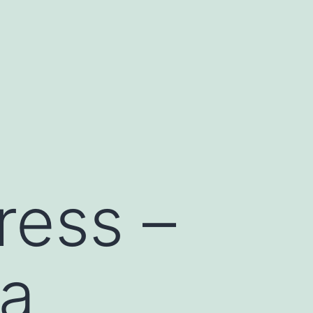
ress –
ka