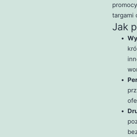
promocyj
targami
Jak p
Wy
kró
inn
wor
Per
prz
ofe
Dr
poz
bez