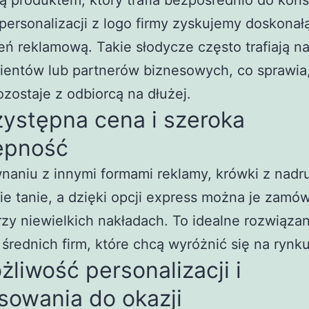
ą produktem, który trafia bezpośrednio do kon
 personalizacji z logo firmy zyskujemy doskonał
eń reklamową. Takie słodycze często trafiają na
lientów lub partnerów biznesowych, co sprawia
zostaje z odbiorcą na dłużej.
zystępna cena i szeroka
ępność
aniu z innymi formami reklamy, krówki z nadr
ie tanie, a dzięki opcji express można je zamów
zy niewielkich nakładach. To idealne rozwiązan
 średnich firm, które chcą wyróżnić się na rynku
żliwość personalizacji i
sowania do okazji