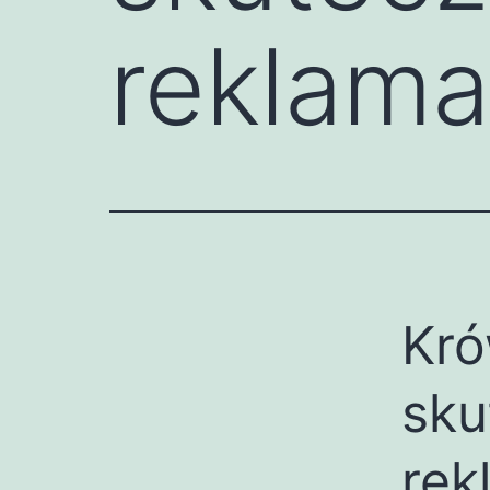
reklama
Kró
sku
rek