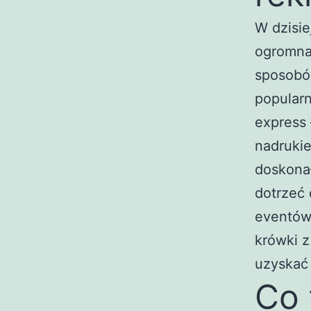
W dzisie
ogromna,
sposobó
popularn
express 
nadruki
doskonał
dotrzeć
eventów
krówki z
uzyskać 
Co 