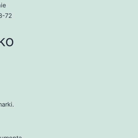
ie
8-72
ko
arki.