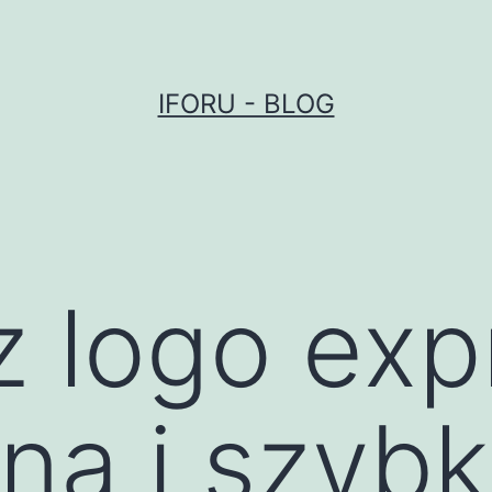
IFORU - BLOG
z logo exp
na i szyb