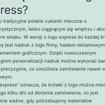
ress?
o tradycyjne polskie cukierki mleczne o
rystycznym, lekko ciągnącym się wnętrzu i sło
m smaku. W wersji z logo express do każdej k
 jest nadruk z logo firmy, hasłem reklamowym
lementem graficznym. Dzięki nowoczesnym
ogiom personalizacji nadruk można wykonać ba
 precyzyjnie, co umożliwia zamówienie nawet w
owym.
„express” oznacza, że krówki z logo można mie
ągu kilku dni od złożenia zamówienia, co jest
lnie ważne, gdy potrzebujemy materiałów