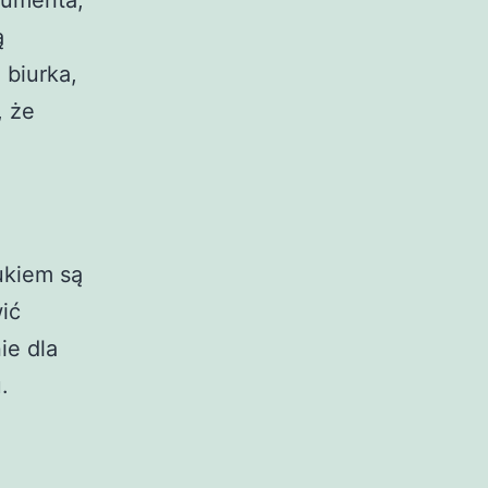
sumenta,
ą
 biurka,
, że
ukiem są
ić
ie dla
.