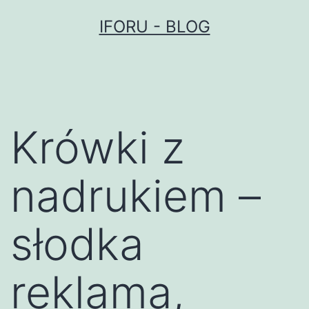
Przejdź
IFORU - BLOG
do
treści
Krówki z
nadrukiem –
słodka
reklama,