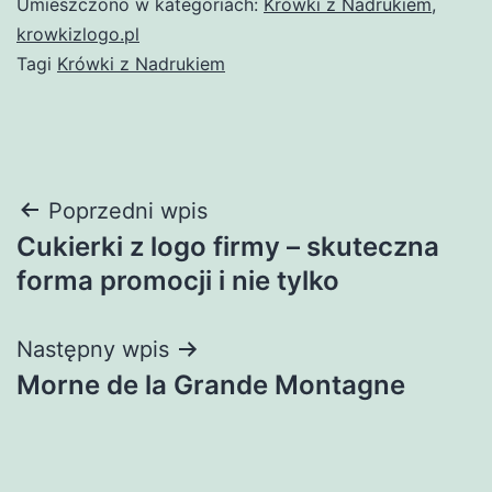
Umieszczono w kategoriach:
Krówki z Nadrukiem
,
krowkizlogo.pl
Tagi
Krówki z Nadrukiem
Nawigacja
Poprzedni wpis
Cukierki z logo firmy – skuteczna
wpisu
forma promocji i nie tylko
Następny wpis
Morne de la Grande Montagne