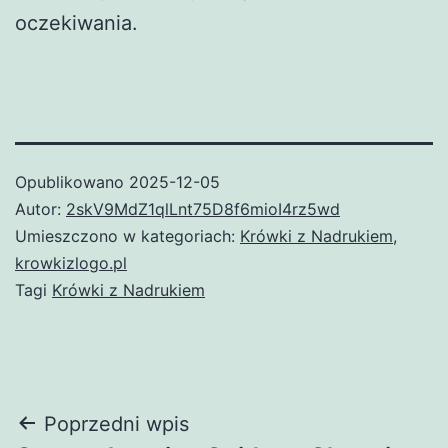
oczekiwania.
Opublikowano
2025-12-05
Autor:
2skV9MdZ1qlLnt75D8f6mioI4rz5wd
Umieszczono w kategoriach:
Krówki z Nadrukiem
,
krowkizlogo.pl
Tagi
Krówki z Nadrukiem
Nawigacja
Poprzedni wpis