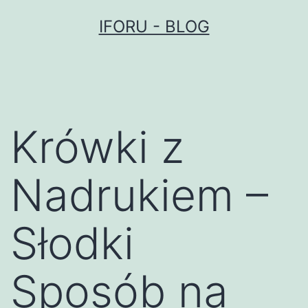
Przejdź
IFORU - BLOG
do
treści
Krówki z
Nadrukiem –
Słodki
Sposób na