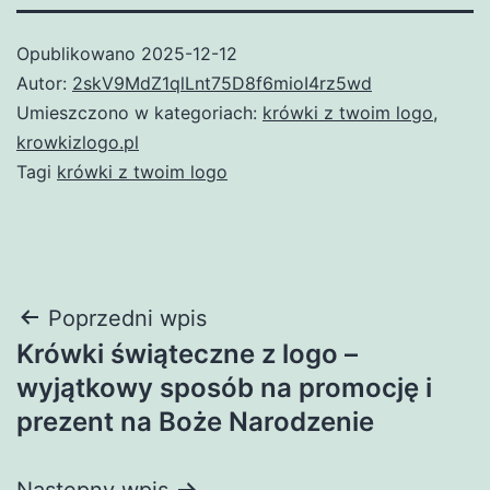
Opublikowano
2025-12-12
Autor:
2skV9MdZ1qlLnt75D8f6mioI4rz5wd
Umieszczono w kategoriach:
krówki z twoim logo
,
krowkizlogo.pl
Tagi
krówki z twoim logo
Nawigacja
Poprzedni wpis
Krówki świąteczne z logo –
wpisu
wyjątkowy sposób na promocję i
prezent na Boże Narodzenie
Następny wpis