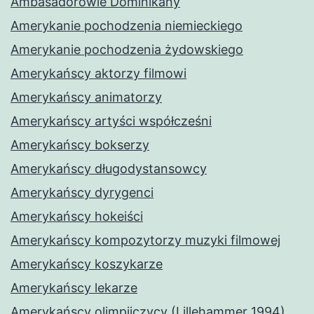
Ambasadorowie Dominikany
Amerykanie pochodzenia niemieckiego
Amerykanie pochodzenia żydowskiego
Amerykańscy aktorzy filmowi
Amerykańscy animatorzy
Amerykańscy artyści współcześni
Amerykańscy bokserzy
Amerykańscy długodystansowcy
Amerykańscy dyrygenci
Amerykańscy hokeiści
Amerykańscy kompozytorzy muzyki filmowej
Amerykańscy koszykarze
Amerykańscy lekarze
Amerykańscy olimpijczycy (Lillehammer 1994)