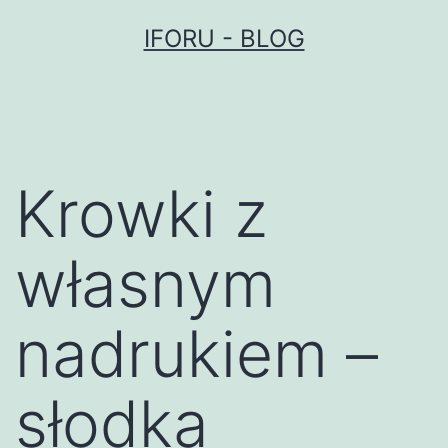
Przejdź
IFORU - BLOG
do
treści
Krowki z
własnym
nadrukiem –
słodka