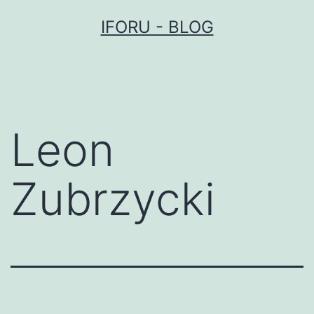
Przejdź
IFORU - BLOG
do
treści
Leon
Zubrzycki