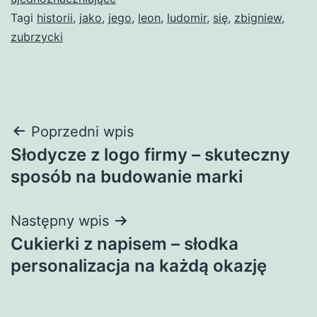
Tagi
historii
,
jako
,
jego
,
leon
,
ludomir
,
się
,
zbigniew
,
zubrzycki
Nawigacja
Poprzedni wpis
Słodycze z logo firmy – skuteczny
wpisu
sposób na budowanie marki
Następny wpis
Cukierki z napisem – słodka
personalizacja na każdą okazję