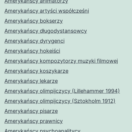
Amerykańscy animatorzy
Amerykańscy artyści współcześni
Amerykańscy bokserzy
Amerykańscy długodystansowcy
Amerykańscy dyrygenci
Amerykańscy hokeiści
Amerykańscy kompozytorzy muzyki filmowej
Amerykańscy koszykarze
Amerykańscy lekarze
Amerykańscy olimpijczycy (Lillehammer 1994)
Amerykańscy olimpijczycy (Sztokholm 1912)
Amerykańscy pisarze
Amerykańscy prawnicy
Amerykańscy psychoanalitycy