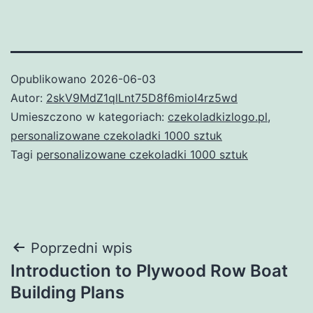
Opublikowano
2026-06-03
Autor:
2skV9MdZ1qlLnt75D8f6mioI4rz5wd
Umieszczono w kategoriach:
czekoladkizlogo.pl
,
personalizowane czekoladki 1000 sztuk
Tagi
personalizowane czekoladki 1000 sztuk
Nawigacja
Poprzedni wpis
Introduction to Plywood Row Boat
wpisu
Building Plans