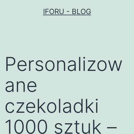
Przejdź
IFORU - BLOG
do
treści
Personalizow
ane
czekoladki
1000 sztuk –