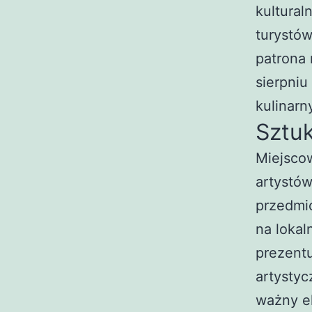
kultural
turystów
patrona 
sierpniu
kulinarn
Sztuk
Miejscow
artystów
przedmi
na lokal
prezentu
artystyc
ważny el