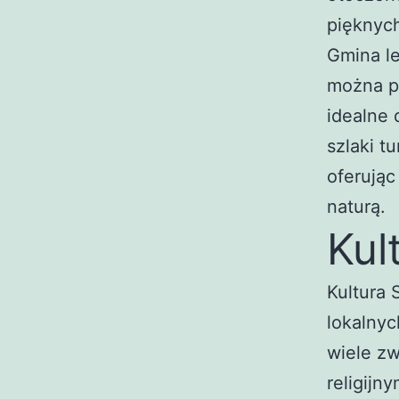
pięknych
Gmina le
można po
idealne 
szlaki t
oferują
naturą.
Kul
Kultura 
lokalnyc
wiele z
religijn