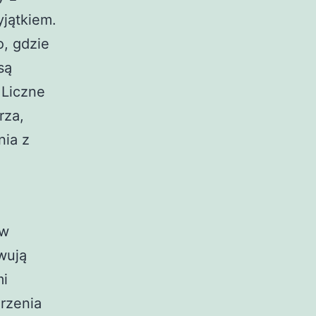
yjątkiem.
o, gdzie
są
 Liczne
rza,
nia z
 w
wują
mi
arzenia