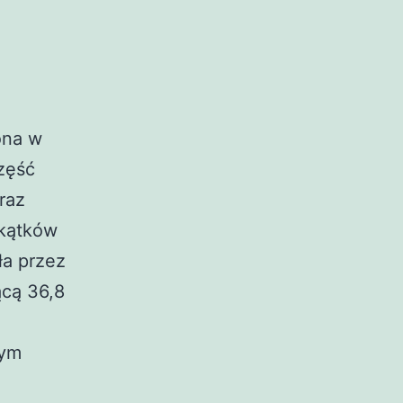
ona w
zęść
raz
akątków
ła przez
ącą 36,8
żym