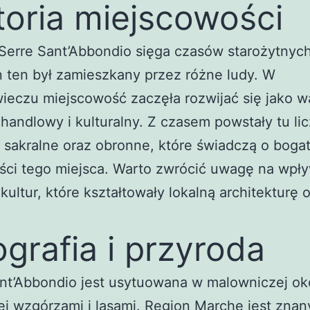
toria miejscowości
 Serre Sant’Abbondio sięga czasów starożytnych
n ten był zamieszkany przez różne ludy. W
ieczu miejscowość zaczęła rozwijać się jako 
handlowy i kulturalny. Z czasem powstały tu li
sakralne oraz obronne, które świadczą o bogat
ści tego miejsca. Warto zwrócić uwagę na wpł
kultur, które kształtowały lokalną architekturę 
.
grafia i przyroda
nt’Abbondio jest usytuowana w malowniczej oko
j wzgórzami i lasami. Region Marche jest znan