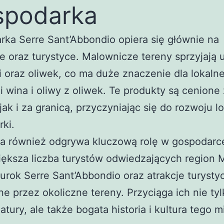
spodarka
ka Serre Sant’Abbondio opiera się głównie na
ie oraz turystyce. Malownicze tereny sprzyjają 
i oraz oliwek, co ma duże znaczenie dla lokalne
i wina i oliwy z oliwek. Te produkty są cenion
 jak i za granicą, przyczyniając się do rozwoju l
ki.
ka również odgrywa kluczową rolę w gospodarc
iększa liczba turystów odwiedzających region 
urok Serre Sant’Abbondio oraz atrakcje turysty
e przez okoliczne tereny. Przyciąga ich nie tyl
atury, ale także bogata historia i kultura tego m