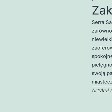
Zak
Serra Sa
zarówno 
niewielk
zaofero
spokojne
pielęgno
swoją pa
miastecz
Artykuł