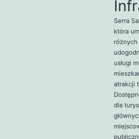
Inf
Serra Sa
która um
różnych 
udogodni
usługi m
mieszka
atrakcji
Dostępn
dla tury
głównych
miejsco
publiczn