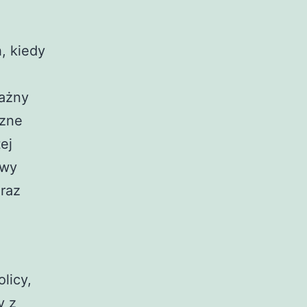
, kiedy
ważny
czne
ej
ywy
oraz
licy,
y z