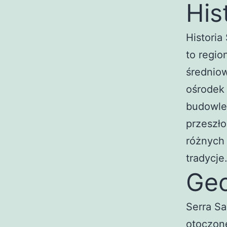
His
Historia
to regio
średniow
ośrodek 
budowle 
przeszło
różnych 
tradycje
Geo
Serra Sa
otoczone