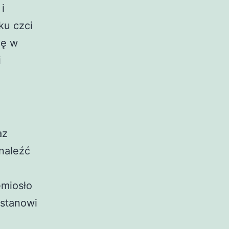
i
ku czci
ię w
i
az
naleźć
emiosło
 stanowi