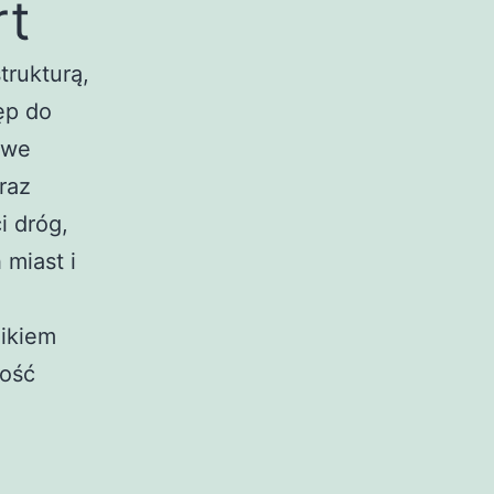
rt
trukturą,
ęp do
owe
raz
i dróg,
miast i
nikiem
kość