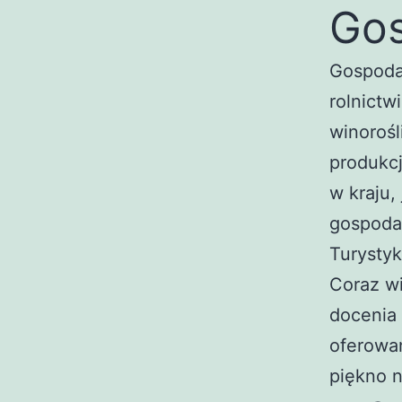
Go
Gospodar
rolnictw
winorośl
produkcj
w kraju,
gospodar
Turysty
Coraz w
docenia 
oferowan
piękno n