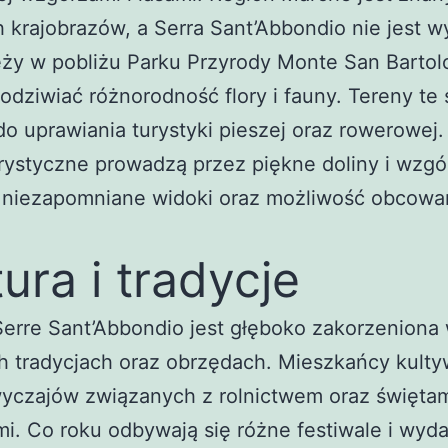
 krajobrazów, a Serra Sant’Abbondio nie jest w
ży w pobliżu Parku Przyrody Monte San Bartol
dziwiać różnorodność flory i fauny. Tereny te 
do uprawiania turystyki pieszej oraz rowerowej.
urystyczne prowadzą przez piękne doliny i wzgó
c niezapomniane widoki oraz możliwość obcowa
tura i tradycje
Serre Sant’Abbondio jest głęboko zakorzeniona
h tradycjach oraz obrzędach. Mieszkańcy kulty
wyczajów związanych z rolnictwem oraz święta
ymi. Co roku odbywają się różne festiwale i wyd