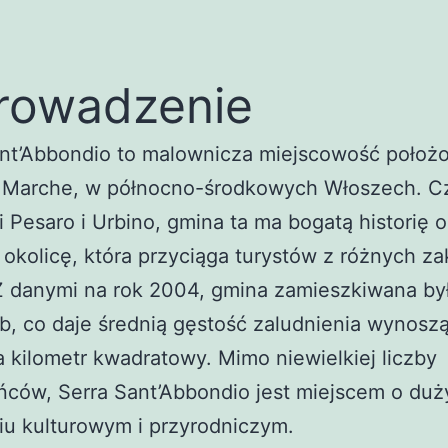
rowadzenie
ant’Abbondio to malownicza miejscowość położ
e Marche, w północno-środkowych Włoszech. C
i Pesaro i Urbino, gmina ta ma bogatą historię o
 okolicę, która przyciąga turystów z różnych z
Z danymi na rok 2004, gmina zamieszkiwana by
b, co daje średnią gęstość zaludnienia wynosz
 kilometr kwadratowy. Mimo niewielkiej liczby
ńców, Serra Sant’Abbondio jest miejscem o du
iu kulturowym i przyrodniczym.