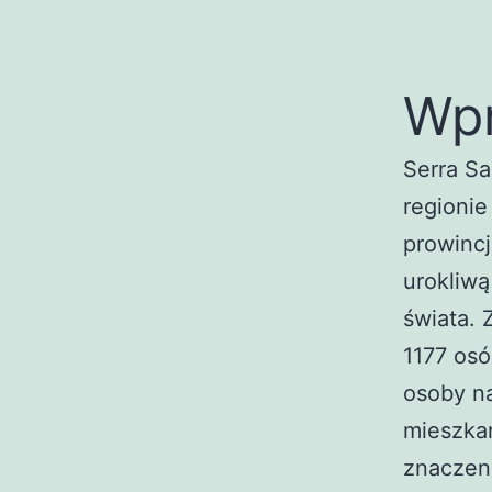
Wp
Serra S
regioni
prowincj
urokliwą
świata. 
1177 osó
osoby na
mieszka
znaczen