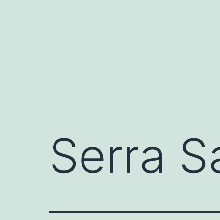
Przejdź
do
treści
Serra S