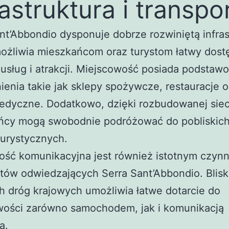
rastruktura i transpo
nt’Abbondio dysponuje dobrze rozwiniętą infras
ożliwia mieszkańcom oraz turystom łatwy dost
usług i atrakcji. Miejscowość posiada podstaw
enia takie jak sklepy spożywcze, restauracje o
edyczne. Dodatkowo, dzięki rozbudowanej siec
ńcy mogą swobodnie podróżować do pobliskich 
 turystycznych.
ość komunikacyjna jest również istotnym czyn
stów odwiedzających Serra Sant’Abbondio. Blis
 dróg krajowych umożliwia łatwe dotarcie do
wości zarówno samochodem, jak i komunikacją
ą.