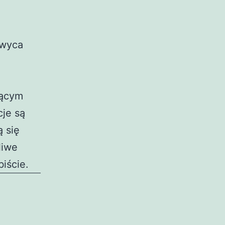
hwyca
jącym
cje są
 się
liwe
iście.