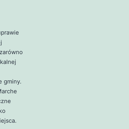
uprawie
j
e zarówno
okalnej
e gminy.
Marche
czne
ko
iejsca.