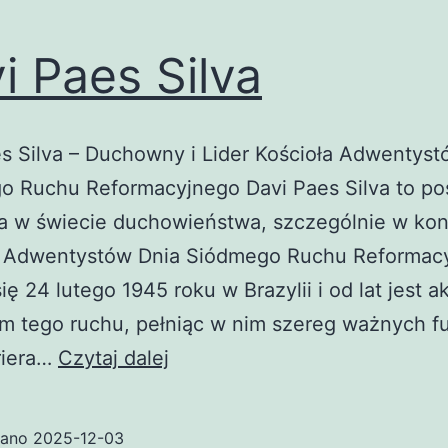
i Paes Silva
s Silva – Duchowny i Lider Kościoła Adwentyst
o Ruchu Reformacyjnego Davi Paes Silva to po
a w świecie duchowieństwa, szczególnie w kon
a Adwentystów Dnia Siódmego Ruchu Reformac
się 24 lutego 1945 roku w Brazylii i od lat jest
m tego ruchu, pełniąc w nim szereg ważnych fu
Davi
riera…
Czytaj dalej
Paes
Silva
wano
2025-12-03