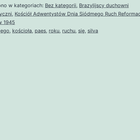
no w kategoriach:
Bez kategorii
,
Brazylijscy duchowni
yczni
,
Kościół Adwentystów Dnia Siódmego Ruch Reformac
w 1945
jego
,
kościoła
,
paes
,
roku
,
ruchu
,
się
,
silva