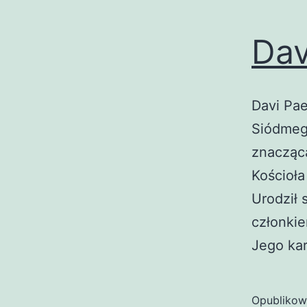
Dav
Davi Pae
Siódmeg
znacząc
Kościoł
Urodził 
członkie
Jego ka
Opubliko