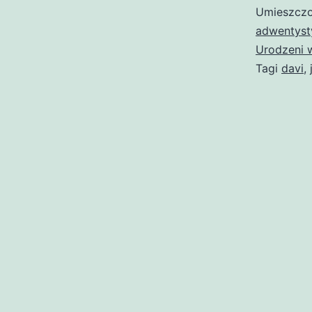
Umieszczo
adwentyst
Urodzeni 
Tagi
davi
,