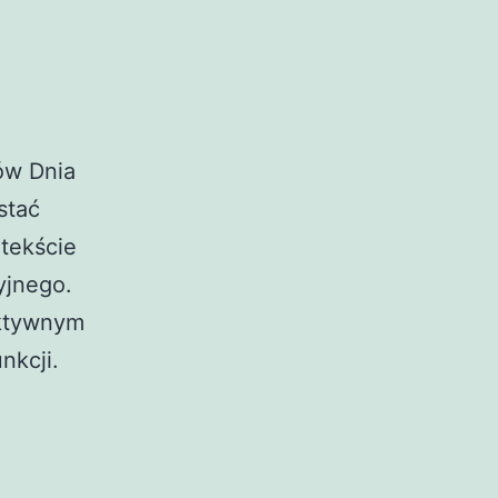
ów Dnia
stać
tekście
yjnego.
 aktywnym
nkcji.