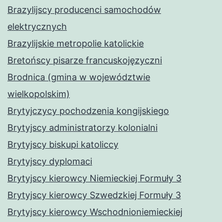
Brazylijscy producenci samochodów
elektrycznych
Brazylijskie metropolie katolickie
Bretońscy pisarze francuskojęzyczni
Brodnica (gmina w województwie
wielkopolskim)
Brytyjczycy pochodzenia kongijskiego
Brytyjscy administratorzy kolonialni
Brytyjscy biskupi katoliccy
Brytyjscy dyplomaci
Brytyjscy kierowcy Niemieckiej Formuły 3
Brytyjscy kierowcy Szwedzkiej Formuły 3
Brytyjscy kierowcy Wschodnioniemieckiej