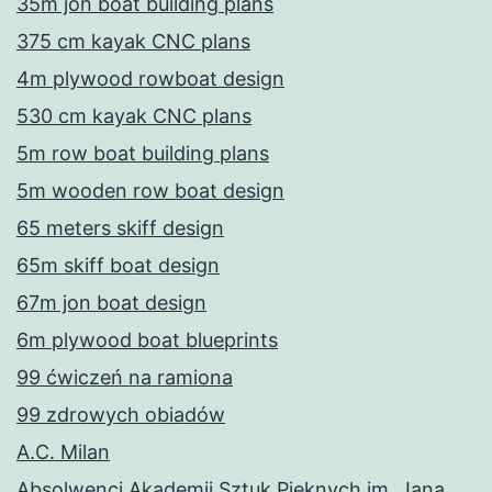
35m jon boat building plans
375 cm kayak CNC plans
4m plywood rowboat design
530 cm kayak CNC plans
5m row boat building plans
5m wooden row boat design
65 meters skiff design
65m skiff boat design
67m jon boat design
6m plywood boat blueprints
99 ćwiczeń na ramiona
99 zdrowych obiadów
A.C. Milan
Absolwenci Akademii Sztuk Pięknych im. Jana