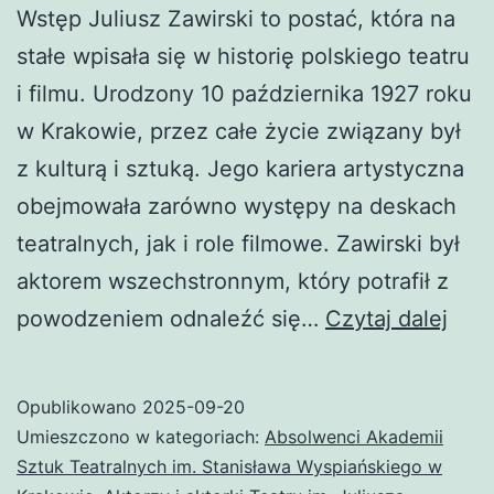
Wstęp Juliusz Zawirski to postać, która na
stałe wpisała się w historię polskiego teatru
i filmu. Urodzony 10 października 1927 roku
w Krakowie, przez całe życie związany był
z kulturą i sztuką. Jego kariera artystyczna
obejmowała zarówno występy na deskach
teatralnych, jak i role filmowe. Zawirski był
aktorem wszechstronnym, który potrafił z
Juli
powodzeniem odnaleźć się…
Czytaj dalej
Zawi
Opublikowano
2025-09-20
Umieszczono w kategoriach:
Absolwenci Akademii
Sztuk Teatralnych im. Stanisława Wyspiańskiego w