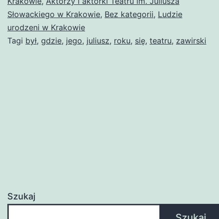
Krakowie
,
Aktorzy i aktorki Teatru im. Juliusza
Słowackiego w Krakowie
,
Bez kategorii
,
Ludzie
urodzeni w Krakowie
Tagi
był
,
gdzie
,
jego
,
juliusz
,
roku
,
się
,
teatru
,
zawirski
Szukaj
Szukaj