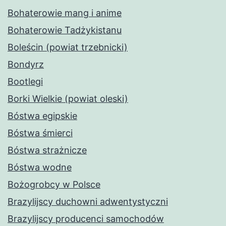
Bohaterowie mang i anime
Bohaterowie Tadżykistanu
Boleścin (powiat trzebnicki)
Bondyrz
Bootlegi
Borki Wielkie (powiat oleski)
Bóstwa egipskie
Bóstwa śmierci
Bóstwa strażnicze
Bóstwa wodne
Bożogrobcy w Polsce
Brazylijscy duchowni adwentystyczni
Brazylijscy producenci samochodów