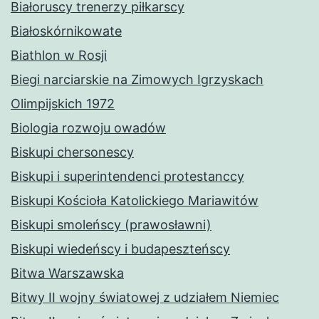
Białoruscy trenerzy piłkarscy
Białoskórnikowate
Biathlon w Rosji
Biegi narciarskie na Zimowych Igrzyskach
Olimpijskich 1972
Biologia rozwoju owadów
Biskupi chersonescy
Biskupi i superintendenci protestanccy
Biskupi Kościoła Katolickiego Mariawitów
Biskupi smoleńscy (prawosławni)
Biskupi wiedeńscy i budapeszteńscy
Bitwa Warszawska
Bitwy II wojny światowej z udziałem Niemiec