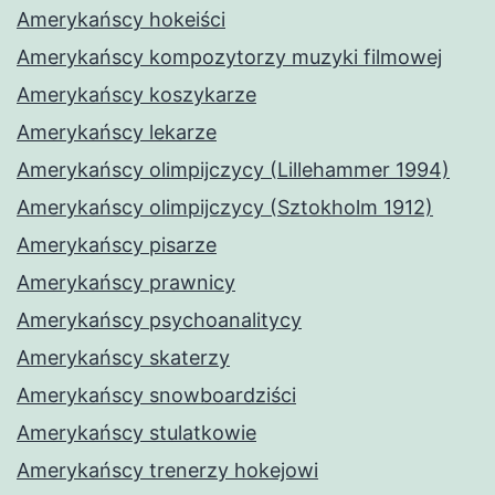
Amerykańscy hokeiści
Amerykańscy kompozytorzy muzyki filmowej
Amerykańscy koszykarze
Amerykańscy lekarze
Amerykańscy olimpijczycy (Lillehammer 1994)
Amerykańscy olimpijczycy (Sztokholm 1912)
Amerykańscy pisarze
Amerykańscy prawnicy
Amerykańscy psychoanalitycy
Amerykańscy skaterzy
Amerykańscy snowboardziści
Amerykańscy stulatkowie
Amerykańscy trenerzy hokejowi