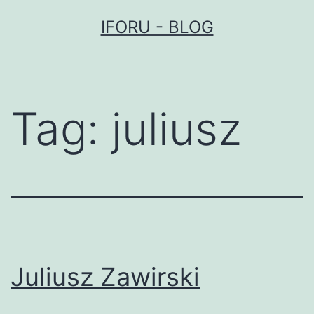
Przejdź
IFORU - BLOG
do
treści
Tag:
juliusz
Juliusz Zawirski