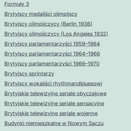
Formuły 3
Brytyjscy medaliści olimpijscy
Brytyjscy olimpijczycy (Berlin 1936)
Brytyjscy olimpijczycy (Los Angeles 1932)
Brytyjscy parlamentarzyści 1959–1964
Brytyjscy parlamentarzyści 1964–1966
Brytyjscy parlamentarzyści 1966–1970
Brytyjscy sprinterzy
Brytyjscy wokaliści rhythmandbluesowi
Brytyjskie telewizyjne seriale obyczajowe
Brytyjskie telewizyjne seriale sensacyjne
Brytyjskie telewizyjne seriale wojenne
Budynki niemieszkalne w Nowym Sączu