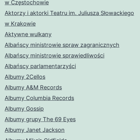
w Częstochowie
Aktorzy i aktorki Teatru im. Juliusza Słowackiego
w Krakowie
Aktywne wulkany
Albańscy ministrowie spraw zagranicznych
Albańscy ministrowie sprawiedliwości
Albańscy parlamentarzyści
Albumy 2Cellos
Albumy A&M Records
Albumy Columbia Records
Albumy Gossip
Albumy grupy The 69 Eyes
Albumy Janet Jackson