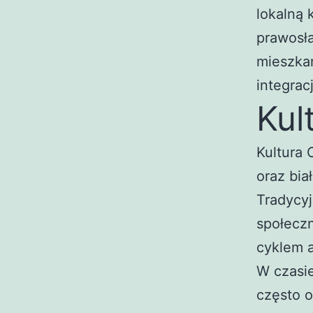
lokalną 
prawosła
mieszkań
integrac
Kul
Kultura
oraz bia
Tradycy
społeczn
cyklem a
W czasi
często o