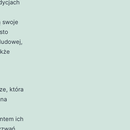
dycjach
ą swoje
sto
ludowej,
akże
ze, która
 na
entem ich
yzwań,