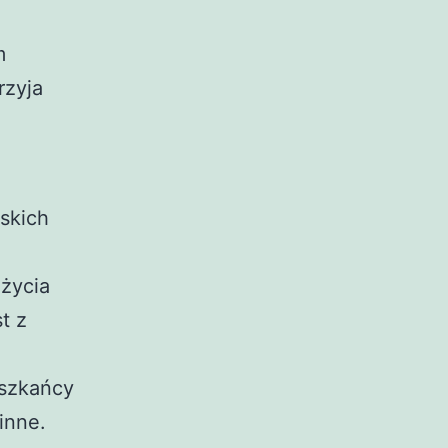
m
rzyja
skich
życia
t z
eszkańcy
inne.