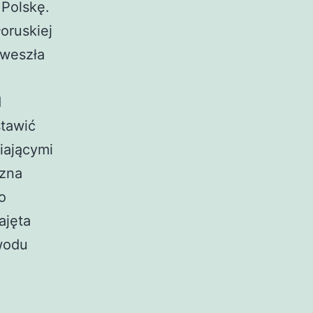
 Polskę.
oruskiej
 weszła
d
stawić
iającymi
yzna
o
ajęta
wodu