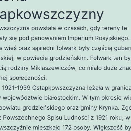
tapkowszczyzny
wszczyzna powstała w czasach, gdy tereny te
ały się pod panowaniem Imperium Rosyjskiego.
wieś oraz sąsiedni folwark były częścią guber
skiej, w powiecie grodzieńskim. Folwark ten by
ią rodziny Miklaszewiczów, co miało duże zna
lnej społeczności.
h 1921-1939 Ostapkowszczyzna leżała w granic
w województwie białostockim. W tym okresie wi
powiatu grodzieńskiego oraz gminy Krynka. Zg
z Powszechnego Spisu Ludności z 1921 roku, w
wszczyźnie mieszkało 172 osoby. Większość by