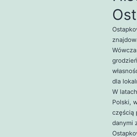
Os
Ostapko
znajdow
Wówczas 
grodzień
własnośc
dla loka
W latac
Polski, 
częścią 
danymi 
Ostapko