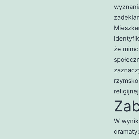
wyznania
zadekla
Mieszka
identyfi
że mimo 
społecz
zaznaczy
rzymskok
religijn
Zab
W wyniku
dramaty