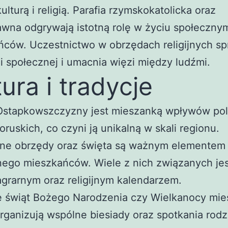
kulturą i religią. Parafia rzymskokatolicka oraz
wna odgrywają istotną rolę w życiu społeczny
ców. Uczestnictwo w obrzędach religijnych sp
ji społecznej i umacnia więzi między ludźmi.
tura i tradycje
 Ostapkowszczyzny jest mieszanką wpływów pol
łoruskich, co czyni ją unikalną w skali regionu.
jne obrzędy oraz święta są ważnym elementem 
ego mieszkańców. Wiele z nich związanych jes
grarnym oraz religijnym kalendarzem.
e świąt Bożego Narodzenia czy Wielkanocy mi
rganizują wspólne biesiady oraz spotkania rodz