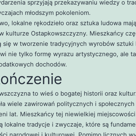
darzenia sprzyjają przekazywaniu wiedzy o tra
yczajach młodszym pokoleniom.
o, lokalne rękodzieło oraz sztuka ludowa maj
 w kulturze Ostapkowszczyzny. Mieszkańcy czę
 się w tworzenie tradycyjnych wyrobów sztuki 
wi nie tylko formę wyrazu artystycznego, ale t
dodatkowych dochodów.
ończenie
szczyzna to wieś o bogatej historii oraz kultur
ła wiele zawirowań politycznych i społecznych
eni lat. Mieszkańcy tej niewielkiej miejscowości
ą lokalne tradycje i zwyczaje, które są fundam
ści narodowej i kulturowej. Pomimo licznych w