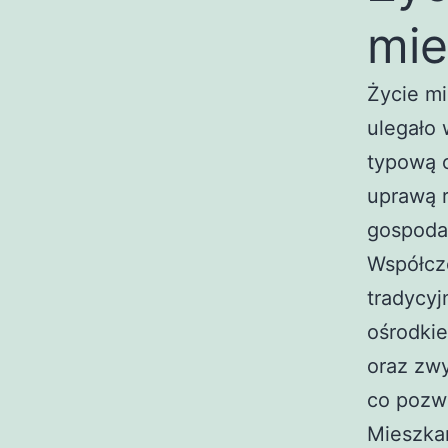
mi
Życie m
ulegało
typową o
uprawą r
gospodar
Współcz
tradycyj
ośrodkie
oraz zwy
co pozwa
Mieszka