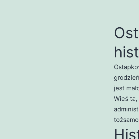
Ost
his
Ostapko
grodzień
jest mał
Wieś ta,
administ
tożsamo
His