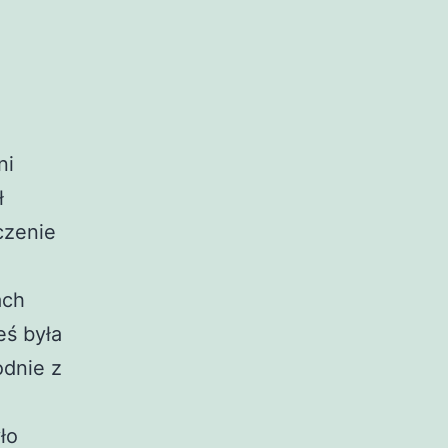
ni
ł
czenie
ach
eś była
odnie z
ło