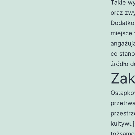
Takie wy
oraz zw
Dodatkow
miejsce
angażują
co stano
źródło 
Zak
Ostapkow
przetrwa
przestrz
kultywuj
tożsamo