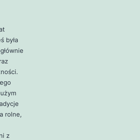
at
ś była
 głównie
raz
ności.
jego
 dużym
radycje
a rolne,
i z