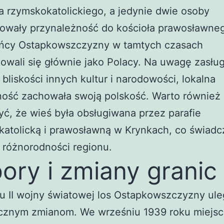
 rzymskokatolickiego, a jedynie dwie osoby
rowały przynależność do kościoła prawosławne
ńcy Ostapkowszczyzny w tamtych czasach
kowali się głównie jako Polacy. Na uwagę zasług
bliskości innych kultur i narodowości, lokalna
ność zachowała swoją polskość. Warto również
ć, że wieś była obsługiwana przez parafie
atolicką i prawosławną w Krynkach, co świadc
ej różnorodności regionu.
ory i zmiany granic
 II wojny światowej los Ostapkowszczyzny ule
cznym zmianom. We wrześniu 1939 roku miejs