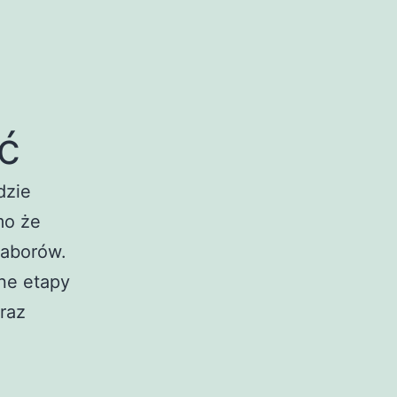
ć
dzie
mo że
 zaborów.
żne etapy
oraz