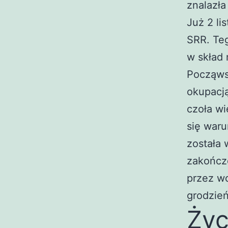
znalazła
Już 2 li
SRR. Te
w skład
Począwsz
okupacją
czoła wi
się waru
została 
zakończe
przez w
grodzień
Życ