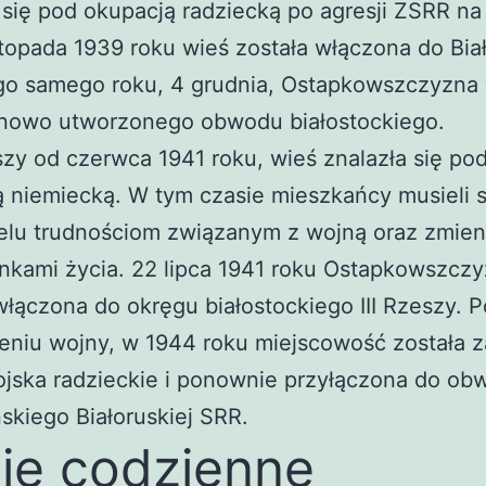
 się pod okupacją radziecką po agresji ZSRR na
stopada 1939 roku wieś została włączona do Biał
go samego roku, 4 grudnia, Ostapkowszczyzna
 nowo utworzonego obwodu białostockiego.
y od czerwca 1941 roku, wieś znalazła się po
 niemiecką. W tym czasie mieszkańcy musieli 
elu trudnościom związanym z wojną oraz zmien
nkami życia. 22 lipca 1941 roku Ostapkowszcz
włączona do okręgu białostockiego III Rzeszy. P
niu wojny, w 1944 roku miejscowość została z
ojska radzieckie i ponownie przyłączona do ob
skiego Białoruskiej SRR.
ie codzienne