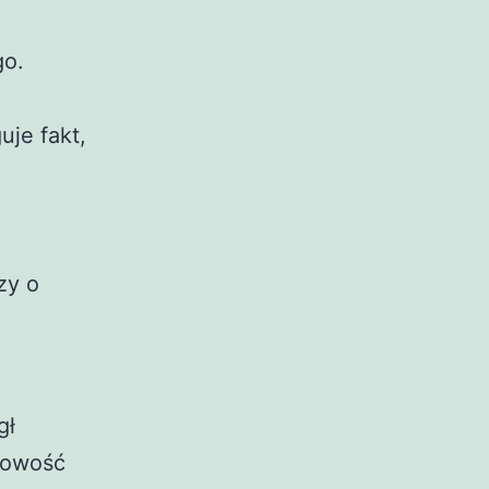
go.
uje fakt,
zy o
gł
cowość