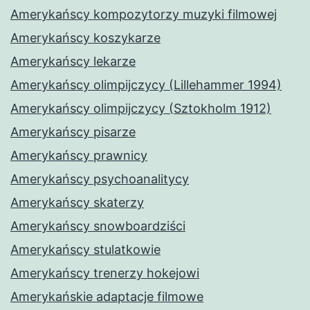
Amerykańscy kompozytorzy muzyki filmowej
Amerykańscy koszykarze
Amerykańscy lekarze
Amerykańscy olimpijczycy (Lillehammer 1994)
Amerykańscy olimpijczycy (Sztokholm 1912)
Amerykańscy pisarze
Amerykańscy prawnicy
Amerykańscy psychoanalitycy
Amerykańscy skaterzy
Amerykańscy snowboardziści
Amerykańscy stulatkowie
Amerykańscy trenerzy hokejowi
Amerykańskie adaptacje filmowe