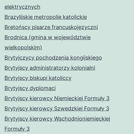
elektrycznych
Brazylijskie metropolie katolickie
Bretońscy pisarze francuskojęzyczni
Brodnica (gmina w województwie
wielkopolskim)
Brytyjczycy pochodzenia kongijskiego
Brytyjscy administratorzy kolonialni
Brytyjscy biskupi katoliccy
Brytyjscy dyplomaci
Brytyjscy kierowcy Niemieckiej Formuły 3
Brytyjscy kierowcy Szwedzkiej Formuły 3
Brytyjscy kierowcy Wschodnioniemieckiej
Formuły 3