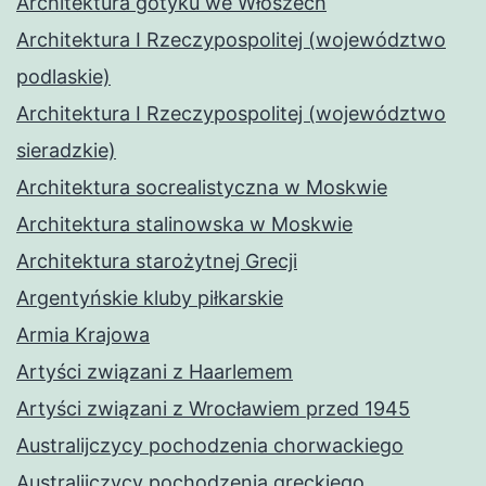
Architektura gotyku we Włoszech
Architektura I Rzeczypospolitej (województwo
podlaskie)
Architektura I Rzeczypospolitej (województwo
sieradzkie)
Architektura socrealistyczna w Moskwie
Architektura stalinowska w Moskwie
Architektura starożytnej Grecji
Argentyńskie kluby piłkarskie
Armia Krajowa
Artyści związani z Haarlemem
Artyści związani z Wrocławiem przed 1945
Australijczycy pochodzenia chorwackiego
Australijczycy pochodzenia greckiego