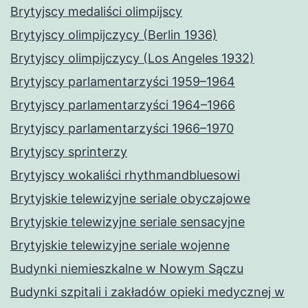
Brytyjscy medaliści olimpijscy
Brytyjscy olimpijczycy (Berlin 1936)
Brytyjscy olimpijczycy (Los Angeles 1932)
Brytyjscy parlamentarzyści 1959–1964
Brytyjscy parlamentarzyści 1964–1966
Brytyjscy parlamentarzyści 1966–1970
Brytyjscy sprinterzy
Brytyjscy wokaliści rhythmandbluesowi
Brytyjskie telewizyjne seriale obyczajowe
Brytyjskie telewizyjne seriale sensacyjne
Brytyjskie telewizyjne seriale wojenne
Budynki niemieszkalne w Nowym Sączu
Budynki szpitali i zakładów opieki medycznej w