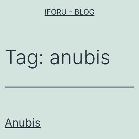
Przejdź
IFORU - BLOG
do
treści
Tag:
anubis
Anubis