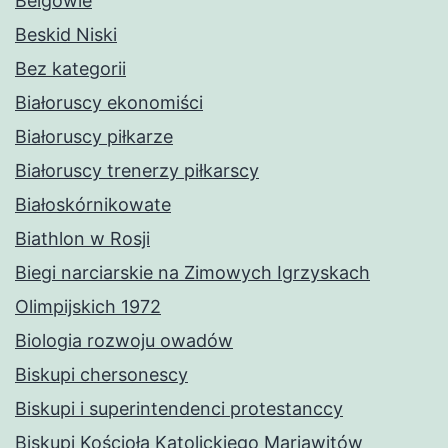
Belgowie
Beskid Niski
Bez kategorii
Białoruscy ekonomiści
Białoruscy piłkarze
Białoruscy trenerzy piłkarscy
Białoskórnikowate
Biathlon w Rosji
Biegi narciarskie na Zimowych Igrzyskach
Olimpijskich 1972
Biologia rozwoju owadów
Biskupi chersonescy
Biskupi i superintendenci protestanccy
Biskupi Kościoła Katolickiego Mariawitów