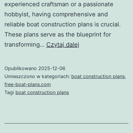
experienced craftsman or a passionate
hobbyist, having comprehensive and
reliable boat construction plans is crucial.
These plans serve as the blueprint for
Unlocking
transforming…
Czytaj dalej
the
Secrets
Opublikowano
2025-12-06
of
Umieszczono w kategoriach:
boat construction plans
,
Successful
free-boat-plans.com
Tagi
boat construction plans
Boat
Building:
A
Guide