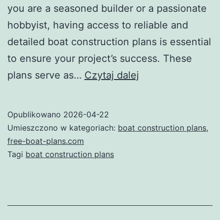
you are a seasoned builder or a passionate
hobbyist, having access to reliable and
detailed boat construction plans is essential
to ensure your project’s success. These
Mastering
plans serve as…
Czytaj dalej
Boat
Construction
Opublikowano
2026-04-22
Plans:
Umieszczono w kategoriach:
boat construction plans
,
A
free-boat-plans.com
Tagi
boat construction plans
Comprehensive
Guide
for
Builders