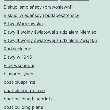
Biskupi smoleńscy (prawosławni)
Biskupi wiedeńscy i budapeszteńscy
Bitwa Warszawska
Bitwy II wojny światowej z udziałem Niemiec
Bitwy II wojny światowej z udziałem Związku
Radzieckiego
Bitwy w 1945
Blok wschodni
blueprint yacht
boat blueprints
boat blueprints free
boat building blueprints
boat building plans