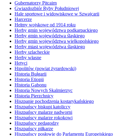
Gubernatorzy Pitcairn
Gwiazdozbiór Ryby Południowej
Hale sportowe i widowiskowe w Szwajcarii
Harcerze
Hełmy wojskowe od 1914 roku
Herby gmin województwa podkarpackiego
Herby gmin województwa śląskiego
Herby gmin województwa wielkopolskiego
Herby miast województwa śląskiego
Herby szlacheckie
Herby własne
Hetyci
Hipolitów (powiat żyrardowski)
Historia Bułgarii
Historia Etiopii
Historia Gabonu
Historia Nowych Skalmierzyc
Historia Pierzchnicy
Hiszpanie pochodzenia kostarykańskiego
Hiszpańscy biskupi katoliccy
Hiszpańscy malarze nadworni
Hiszpańscy malarze rokokowi
Hiszpańscy pedagodzy
Hiszpańscy piłkarze
Hiszpańscy posłowie do Parlamentu Europejskiego