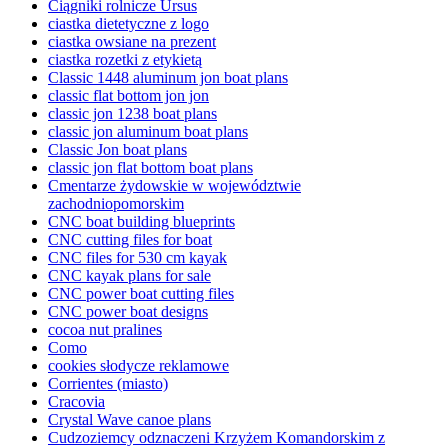
Ciągniki rolnicze Ursus
ciastka dietetyczne z logo
ciastka owsiane na prezent
ciastka rozetki z etykietą
Classic 1448 aluminum jon boat plans
classic flat bottom jon jon
classic jon 1238 boat plans
classic jon aluminum boat plans
Classic Jon boat plans
classic jon flat bottom boat plans
Cmentarze żydowskie w województwie
zachodniopomorskim
CNC boat building blueprints
CNC cutting files for boat
CNC files for 530 cm kayak
CNC kayak plans for sale
CNC power boat cutting files
CNC power boat designs
cocoa nut pralines
Como
cookies słodycze reklamowe
Corrientes (miasto)
Cracovia
Crystal Wave canoe plans
Cudzoziemcy odznaczeni Krzyżem Komandorskim z