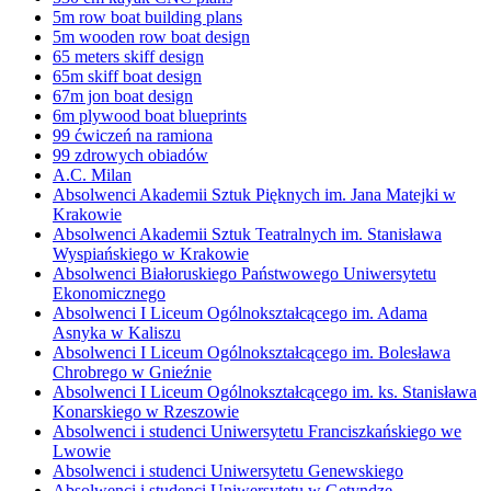
5m row boat building plans
5m wooden row boat design
65 meters skiff design
65m skiff boat design
67m jon boat design
6m plywood boat blueprints
99 ćwiczeń na ramiona
99 zdrowych obiadów
A.C. Milan
Absolwenci Akademii Sztuk Pięknych im. Jana Matejki w
Krakowie
Absolwenci Akademii Sztuk Teatralnych im. Stanisława
Wyspiańskiego w Krakowie
Absolwenci Białoruskiego Państwowego Uniwersytetu
Ekonomicznego
Absolwenci I Liceum Ogólnokształcącego im. Adama
Asnyka w Kaliszu
Absolwenci I Liceum Ogólnokształcącego im. Bolesława
Chrobrego w Gnieźnie
Absolwenci I Liceum Ogólnokształcącego im. ks. Stanisława
Konarskiego w Rzeszowie
Absolwenci i studenci Uniwersytetu Franciszkańskiego we
Lwowie
Absolwenci i studenci Uniwersytetu Genewskiego
Absolwenci i studenci Uniwersytetu w Getyndze