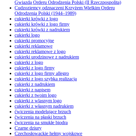
Gwiazdą Orderu Odrodzenia Polski (II Rzeczpospolita)
Cudzoziemcy odznaczeni Krzyżem Wielkim Orderu
Odrodzenia Polski (1944–1989)
cukierki krówki z logo
cukierki krówki z logo firmy
cukierki krówki z nadrukiem
cukierki logo
cukierki promocyjne
cukierki reklamowe
cukierki reklamowe z logo
cukierki urodzinowe z nadrukiem
cukierki z logo
cukierki z logo firmy
cukierki z logo firmy allegro
cukierki z logo szybka realizacja
cukierki z nadrukiem
cukierki z napisem
cukierki z twoim logo
cukierki z wlasnym logo
cukierki z własnym nadrukiem
ćwiczenia modelujące brzuch
ćwiczenia na płaski brzuch
ćwiczenia na smukłe biodra
Czarne dziury
Czechosłowackie hełmy wojskowe