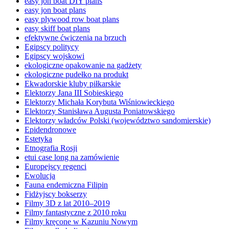
easy jon boat DIY plans
easy jon boat plans
easy plywood row boat plans
easy skiff boat plans
efektywne ćwiczenia na brzuch
Egipscy politycy
Egipscy wojskowi
ekologiczne opakowanie na gadżety
ekologiczne pudełko na produkt
Ekwadorskie kluby piłkarskie
Elektorzy Jana III Sobieskiego
Elektorzy Michała Korybuta Wiśniowieckiego
Elektorzy Stanisława Augusta Poniatowskiego
Elektorzy władców Polski (województwo sandomierskie)
Epidendronowe
Estetyka
Etnografia Rosji
etui case long na zamówienie
Europejscy regenci
Ewolucja
Fauna endemiczna Filipin
Fidżyjscy bokserzy
Filmy 3D z lat 2010–2019
Filmy fantastyczne z 2010 roku
Filmy kręcone w Kazuniu Nowym