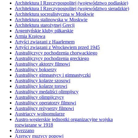
Architektura I Rzeczypospolitej (województwo podlaskie)
Architektura I Rzeczypospolitej (województwo sieradzkie)
Architektura socrealistyczna w Moskwie
Architektura stalinowska w Moskwie
Architektura starożytnej Grecji
Argentyńskie kluby piłkarskie
Armia Krajowa
Artyści związani z Haarlemem
Artyści związani z Wrocławiem przed 1945
Australijczycy pochodzenia chorwackiego
Australijczycy pochodzenia greckiego
Australijscy aktorzy filmowi
Australijscy bokserzy
Australijscy gimnastycy i gimnastyczki
Australijscy kolarze szosowi
Australijscy kolarze torowi
Australijscy medaliści olimpijscy
Australijscy olimpijczycy
Australijscy operatorzy filmowi
Australijscy reżyserzy filmowi
Austriaccy wolnomularze
Austro-węgierskie jednostki organizacyjne wojska
rozwiązane w 1918
Avezzano
Azerscy muzycy popowi