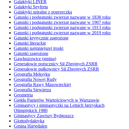
Galaktyki LINER
Galaktyki Seyferta
Galaktyki spiralne z poprzeczką
Gatunki i podgatunki zwierząt nazwane w 1838 roku
Gatunki i podgatunki zwierząt nazwane w 1907 roku
Gatunki i podgatunki zwierząt nazwane w 1913 roku
Gatunki i podgatunki zwierząt nazwane w 2019 roku
Gatunki krytycznie zagrożone
Gatunki literackie
Gatunki najmniejszej troski
Gatunki zagrożone
Gawłuszowice (gmina)
Generałowie porucznicy Sił Zbrojnych ZSRR
Generałowie pułkownicy Sił Zbrojnych ZSRR
Geografia Meksyku
Geografia Nowej Rudy
Geografia Rawy Mazowieckiej
Geografia Siewierza
Geometria
Giełda Papierów Wartościowych w Warszawie
Gimnastycy i gimnastyczki na Letnich Igrzyskach
Olimpijskich 1980
Gimnastycy Zawiszy Bydgoszcz
Glottodydaktyka
Gmina Härjedalen