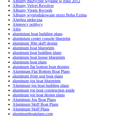
Albumy muzyczne wydane w roku 2012
Albumy Velvet Revolver
Albumy Virgin Records
Albumy wyprodukowane przez Boba Ezrina
Algebra niełączna
Algierscy politycy
Alija
aluminium boat building plans
aluminium center console blueprint
aluminum 30m skiff design
aluminum boat blueprints
aluminum boat building plans
aluminum boat house blueprints
aluminum boat plans
aluminum flat bottom boat designs
Aluminum Flat Bottom Boat Plans
aluminum front seat boat plans
aluminum jon boat blueprints
Aluminum jon boat building plans
aluminum jon boat construction guide
aluminum jon boat design plans
Aluminum Jon Boat Plans
Aluminum Skiff Boat Plans
Aluminum Skiff Plans
aluminumboatplans.com