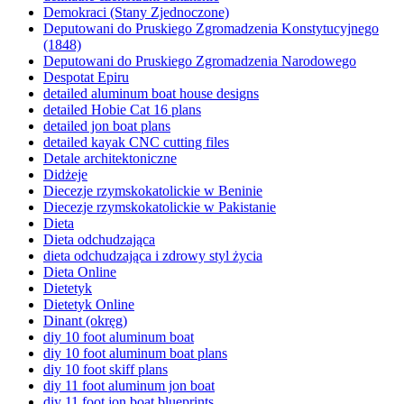
Demokraci (Stany Zjednoczone)
Deputowani do Pruskiego Zgromadzenia Konstytucyjnego
(1848)
Deputowani do Pruskiego Zgromadzenia Narodowego
Despotat Epiru
detailed aluminum boat house designs
detailed Hobie Cat 16 plans
detailed jon boat plans
detailed kayak CNC cutting files
Detale architektoniczne
Didżeje
Diecezje rzymskokatolickie w Beninie
Diecezje rzymskokatolickie w Pakistanie
Dieta
Dieta odchudzająca
dieta odchudzająca i zdrowy styl życia
Dieta Online
Dietetyk
Dietetyk Online
Dinant (okręg)
diy 10 foot aluminum boat
diy 10 foot aluminum boat plans
diy 10 foot skiff plans
diy 11 foot aluminum jon boat
diy 11 foot jon boat blueprints