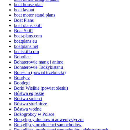
boat house plan
boat layout
boat motor stand plans
Boat Plans
boat plans skiff
Boat Skiff
boat-plans.com
boatplans.eu
boatplans.net
boatskiff.com
Bobolice
Bohaterowie mang i anime
Bohaterowie Tadżykistanu
Boleścin (powiat trzebnicki)
Bondyrz
Bootlegi
Borki Wielkie (powiat oleski)
Bóstwa egipskie
Bóstwa śmierci
Bóstwa strażnicze
Bóstwa wodne
Bożogrobcy w Polsce
Brazylijscy duchowni adwentystyczni
Brazylijscy producenci samochodów
Brazylijscy producenci samochodów elektrycznych