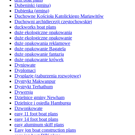
Dubeninki (gmina)
Dubienka (gmina)
Duchowne Kościoła Katolickiego Mariawitów
Duchowni archidiecezji częstochowskiej
duckworks boat plans
duże ekologiczne opakowania
duże ekologiczne opakowanie
duże opakowania reklamowe
duże opakowanie Bagatela
duże opakowanie fantazja
duże opakowanie krówek
Dyniowate
Dyplomaci
Dysplazje (zaburzenia rozwojowe)
Dystrykt Makwanpur
Dystrykt Terhathum
Dywersja
Dzielnice gminy Newham
Dzielnice i osiedla Hamburga
Dzwonkowate
easy 11 foot boat plans
easy 14 foot boat plans
easy aluminum skiff plans
Easy jon boat construction plans