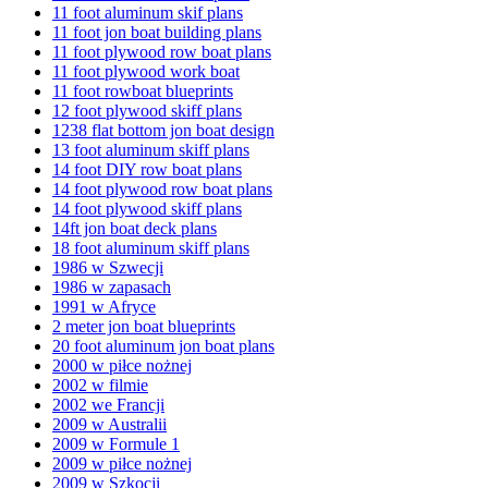
11 foot aluminum skif plans
11 foot jon boat building plans
11 foot plywood row boat plans
11 foot plywood work boat
11 foot rowboat blueprints
12 foot plywood skiff plans
1238 flat bottom jon boat design
13 foot aluminum skiff plans
14 foot DIY row boat plans
14 foot plywood row boat plans
14 foot plywood skiff plans
14ft jon boat deck plans
18 foot aluminum skiff plans
1986 w Szwecji
1986 w zapasach
1991 w Afryce
2 meter jon boat blueprints
20 foot aluminum jon boat plans
2000 w piłce nożnej
2002 w filmie
2002 we Francji
2009 w Australii
2009 w Formule 1
2009 w piłce nożnej
2009 w Szkocji