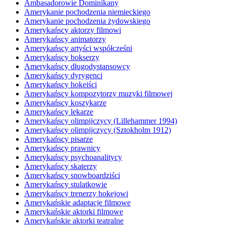
Ambasadorowie Dominikany
Amerykanie pochodzenia niemieckiego
Amerykanie pochodzenia żydowskiego
Amerykańscy aktorzy filmowi
Amerykańscy animatorzy
Amerykańscy artyści współcześni
Amerykańscy bokserzy
Amerykańscy długodystansowcy
Amerykańscy dyrygenci
Amerykańscy hokeiści
Amerykańscy kompozytorzy muzyki filmowej
Amerykańscy koszykarze
Amerykańscy lekarze
Amerykańscy olimpijczycy (Lillehammer 1994)
Amerykańscy olimpijczycy (Sztokholm 1912)
Amerykańscy pisarze
Amerykańscy prawnicy
Amerykańscy psychoanalitycy
Amerykańscy skaterzy
Amerykańscy snowboardziści
Amerykańscy stulatkowie
Amerykańscy trenerzy hokejowi
Amerykańskie adaptacje filmowe
Amerykańskie aktorki filmowe
Amerykańskie aktorki teatralne