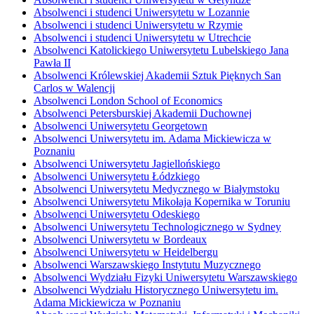
Absolwenci i studenci Uniwersytetu w Lozannie
Absolwenci i studenci Uniwersytetu w Rzymie
Absolwenci i studenci Uniwersytetu w Utrechcie
Absolwenci Katolickiego Uniwersytetu Lubelskiego Jana
Pawła II
Absolwenci Królewskiej Akademii Sztuk Pięknych San
Carlos w Walencji
Absolwenci London School of Economics
Absolwenci Petersburskiej Akademii Duchownej
Absolwenci Uniwersytetu Georgetown
Absolwenci Uniwersytetu im. Adama Mickiewicza w
Poznaniu
Absolwenci Uniwersytetu Jagiellońskiego
Absolwenci Uniwersytetu Łódzkiego
Absolwenci Uniwersytetu Medycznego w Białymstoku
Absolwenci Uniwersytetu Mikołaja Kopernika w Toruniu
Absolwenci Uniwersytetu Odeskiego
Absolwenci Uniwersytetu Technologicznego w Sydney
Absolwenci Uniwersytetu w Bordeaux
Absolwenci Uniwersytetu w Heidelbergu
Absolwenci Warszawskiego Instytutu Muzycznego
Absolwenci Wydziału Fizyki Uniwersytetu Warszawskiego
Absolwenci Wydziału Historycznego Uniwersytetu im.
Adama Mickiewicza w Poznaniu