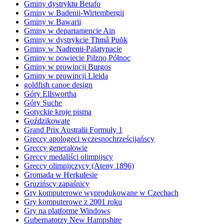
Gminy dystryktu Betafo
Gminy w Badenii-Wirtembergii
Gminy w Bawarii
Gminy w departamencie Ain
Gminy w dystrykcie Thmâ Puŏk
Gminy w Nadrenii-Palatynacie
Gminy w powiecie Pilzno Północ
Gminy w prowincji Burgos
Gminy w prowincji Lleida
goldfish canoe design
Góry Ellswortha
Góry Suche
Gotyckie kroje pisma
Goździkowate
Grand Prix Australii Formuły 1
Greccy apologeci wczesnochrześcijańscy
Greccy generałowie
Greccy medaliści olimpijscy
Greccy olimpijczycy (Ateny 1896)
Gromada w Herkulesie
Gruzińscy zapaśnicy
Gry komputerowe wyprodukowane w Czechach
Gry komputerowe z 2001 roku
Gry na platformę Windows
Gubernatorzy New Hampshire