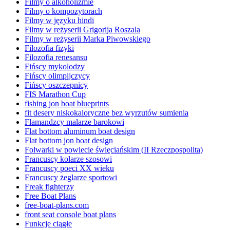
Filmy o alkoholizmie
Filmy o kompozytorach
Filmy w języku hindi
Filmy w reżyserii Grigorija Roszala
Filmy w reżyserii Marka Piwowskiego
Filozofia fizyki
Filozofia renesansu
Fińscy mykolodzy
Fińscy olimpijczycy
Fińscy oszczepnicy
FIS Marathon Cup
fishing jon boat blueprints
fit desery niskokaloryczne bez wyrzutów sumienia
Flamandzcy malarze barokowi
Flat bottom aluminum boat design
Flat bottom jon boat design
Folwarki w powiecie święciańskim (II Rzeczpospolita)
Francuscy kolarze szosowi
Francuscy poeci XX wieku
Francuscy żeglarze sportowi
Freak fighterzy
Free Boat Plans
free-boat-plans.com
front seat console boat plans
Funkcje ciągłe