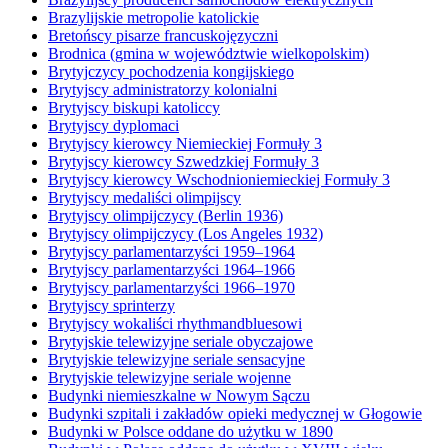
Brazylijskie metropolie katolickie
Bretońscy pisarze francuskojęzyczni
Brodnica (gmina w województwie wielkopolskim)
Brytyjczycy pochodzenia kongijskiego
Brytyjscy administratorzy kolonialni
Brytyjscy biskupi katoliccy
Brytyjscy dyplomaci
Brytyjscy kierowcy Niemieckiej Formuły 3
Brytyjscy kierowcy Szwedzkiej Formuły 3
Brytyjscy kierowcy Wschodnioniemieckiej Formuły 3
Brytyjscy medaliści olimpijscy
Brytyjscy olimpijczycy (Berlin 1936)
Brytyjscy olimpijczycy (Los Angeles 1932)
Brytyjscy parlamentarzyści 1959–1964
Brytyjscy parlamentarzyści 1964–1966
Brytyjscy parlamentarzyści 1966–1970
Brytyjscy sprinterzy
Brytyjscy wokaliści rhythmandbluesowi
Brytyjskie telewizyjne seriale obyczajowe
Brytyjskie telewizyjne seriale sensacyjne
Brytyjskie telewizyjne seriale wojenne
Budynki niemieszkalne w Nowym Sączu
Budynki szpitali i zakładów opieki medycznej w Głogowie
Budynki w Polsce oddane do użytku w 1890