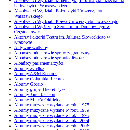
Absolwenci Wydziału Matematyki, Informatyki i Mechaniki
Uniwersytetu Warszawskiego
Absolwenci Wydziału Polonistyki Uniwersytetu
Warszawskiego
Absolwenci Wydziału Prawa Uniwersytetu Lwowskiego
Absolwenci Wyższego Seminarium Duchownego w
Częstochowie
Aktorzy i aktorki Teatru im. Juliusza Słowackiego w
Krakowie
Aktywne wulkany
Albańscy ministrowie spraw zagranicznych
Albańscy ministrowie sprawiedliwości
Albańscy parlamentarzyści
Albumy 2Cellos
Albumy A&M Records
Albumy Columbia Records
Albumy Gossip
Albumy grupy The 69 Eyes
Albumy Janet Jackson
Albumy Mike’a Oldfielda
Albumy muzyczne wydane w roku 1975
Albumy muzyczne wydane w roku 1989
Albumy muzyczne wydane w roku 1995
Albumy muzyczne wydane w roku 2004
Albumy muzyczne wydane w roku 2006