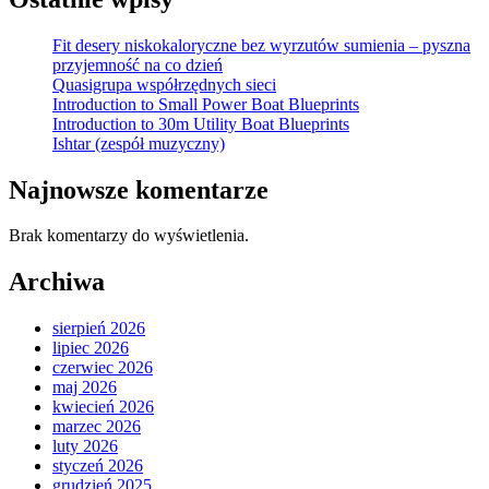
Fit desery niskokaloryczne bez wyrzutów sumienia – pyszna
przyjemność na co dzień
Quasigrupa współrzędnych sieci
Introduction to Small Power Boat Blueprints
Introduction to 30m Utility Boat Blueprints
Ishtar (zespół muzyczny)
Najnowsze komentarze
Brak komentarzy do wyświetlenia.
Archiwa
sierpień 2026
lipiec 2026
czerwiec 2026
maj 2026
kwiecień 2026
marzec 2026
luty 2026
styczeń 2026
grudzień 2025