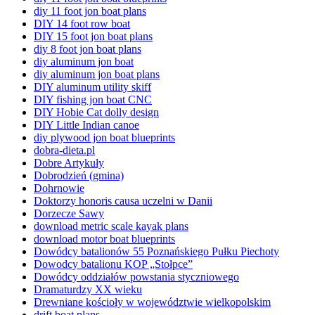
diy 11 foot jon boat plans
DIY 14 foot row boat
DIY 15 foot jon boat plans
diy 8 foot jon boat plans
diy aluminum jon boat
diy aluminum jon boat plans
DIY aluminum utility skiff
DIY fishing jon boat CNC
DIY Hobie Cat dolly design
DIY Little Indian canoe
diy plywood jon boat blueprints
dobra-dieta.pl
Dobre Artykuły
Dobrodzień (gmina)
Dohrnowie
Doktorzy honoris causa uczelni w Danii
Dorzecze Sawy
download metric scale kayak plans
download motor boat blueprints
Dowódcy batalionów 55 Poznańskiego Pułku Piechoty
Dowodcy batalionu KOP „Stołpce”
Dowódcy oddziałów powstania styczniowego
Dramaturdzy XX wieku
Drewniane kościoły w województwie wielkopolskim
drift boat plans