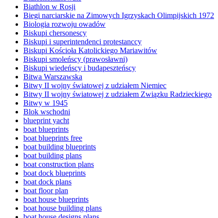
Biathlon w Rosji
Biegi narciarskie na Zimowych Igrzyskach Olimpijskich 1972
Biologia rozwoju owadów
Biskupi chersonescy
Biskupi i superintendenci protestanccy
Biskupi Kościoła Katolickiego Mariawitów
Biskupi smoleńscy (prawosławni)
Biskupi wiedeńscy i budapeszteńscy
Bitwa Warszawska
Bitwy II wojny światowej z udziałem Niemiec
Bitwy II wojny światowej z udziałem Związku Radzieckiego
Bitwy w 1945
Blok wschodni
blueprint yacht
boat blueprints
boat blueprints free
boat building blueprints
boat building plans
boat construction plans
boat dock blueprints
boat dock plans
boat floor plan
boat house blueprints
boat house building plans
boat house designs plans