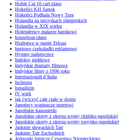
Hobie Cat 16 cart plans
Hokeiści KH Sanok
Hokeiści Podhala Nowy Targ
Holandia na igrzyskach olimpijskich
Holandia w XIX wieku
Holenderscy malarze barokowi
houseboat plans
Hrabstwa w stanie Teksas
hurtowe czekoladki reklamowe
Hymny państwowe
Indeksy giełdowe
Indyjskie dramaty filmowe
Indyjskie filmy z 1996 roku
Internazionali d’Italia
Ischnura
Ismailizm
IV wiek
jak ćwiczyć całe ciało w domu
Japońscy wspinacze sportowi
Japońskie kanonierki
Japońskie okręty z okresu wojny chińsko-japońskiej
Japońskie okręty z okresu wojny rosyjsko-japońskiej
Jaskinie słowackich Tatr
Jaskinie Tatr Zachodnich
Jednostki lotnicze Cesarstwa Niemieckiego