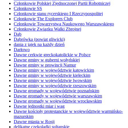
Członkowie Polskiej Zjednoczonej Partii Robotniczej
Członkowie SS
Członkowie stanu rycerskiego I Rzeczypospolitej
Członkowie The Explorers Club
Członkowie Towarzystwa Naukowego Warszawskiego
Członkowie Związku Walki Zbrojnej
Dąb
Dąbrówka (powiat gliwicki)
dania z jajek na każdy dzień
Darłowo
Dawne cerkwie greckokatolickie w Polsce
Dawne gminy w guberni wołyńskiej
Dawne gminy w prowincji Namur
Dawne gminy w województwie katowickim
Dawne gminy w województwie kieleckim
Dawne gminy w województwie lwowskim
Dawne gminy w województwie rzeszowskim
Dawne gromady w województwie poznańskim
Dawne gromady w województwie warszawskim
Dawne gromady w województwie wrocławskim
Dawne jednostki miar i wag
Dawne kościoły protestanckie w województwie warmińsko-
mazurskim
Dawne miasta w Rosji
delikatne czekoladki sultanskie