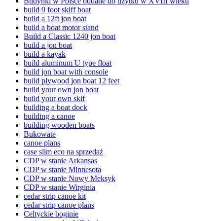
Budynki w Polsce oddane do użytku w XVIII wieku
build 9 foot skiff boat
build a 12ft jon boat
build a boat motor stand
Build a Classic 1240 jon boat
build a jon boat
build a kayak
build aluminum U type float
build jon boat with console
build plywood jon boat 12 feet
build your own jon boat
build your own skif
building a boat dock
building a canoe
building wooden boats
Bukowate
canoe plans
case slim eco na sprzedaż
CDP w stanie Arkansas
CDP w stanie Minnesota
CDP w stanie Nowy Meksyk
CDP w stanie Wirginia
cedar strip canoe kit
cedar strip canoe plans
Celtyckie boginie