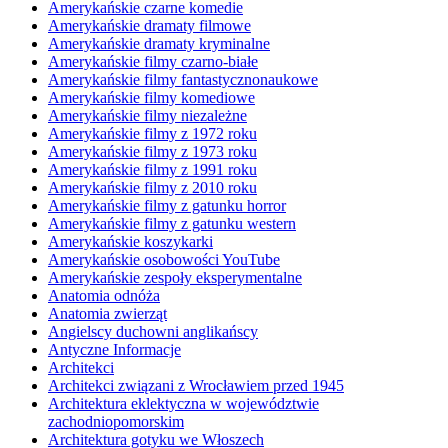
Amerykańskie czarne komedie
Amerykańskie dramaty filmowe
Amerykańskie dramaty kryminalne
Amerykańskie filmy czarno-białe
Amerykańskie filmy fantastycznonaukowe
Amerykańskie filmy komediowe
Amerykańskie filmy niezależne
Amerykańskie filmy z 1972 roku
Amerykańskie filmy z 1973 roku
Amerykańskie filmy z 1991 roku
Amerykańskie filmy z 2010 roku
Amerykańskie filmy z gatunku horror
Amerykańskie filmy z gatunku western
Amerykańskie koszykarki
Amerykańskie osobowości YouTube
Amerykańskie zespoły eksperymentalne
Anatomia odnóża
Anatomia zwierząt
Angielscy duchowni anglikańscy
Antyczne Informacje
Architekci
Architekci związani z Wrocławiem przed 1945
Architektura eklektyczna w województwie
zachodniopomorskim
Architektura gotyku we Włoszech