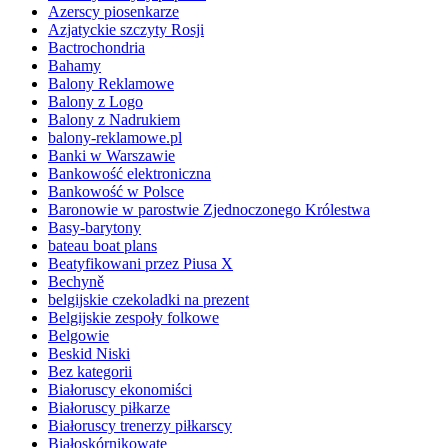
Azerscy piosenkarze
Azjatyckie szczyty Rosji
Bactrochondria
Bahamy
Balony Reklamowe
Balony z Logo
Balony z Nadrukiem
balony-reklamowe.pl
Banki w Warszawie
Bankowość elektroniczna
Bankowość w Polsce
Baronowie w parostwie Zjednoczonego Królestwa
Basy-barytony
bateau boat plans
Beatyfikowani przez Piusa X
Bechyně
belgijskie czekoladki na prezent
Belgijskie zespoły folkowe
Belgowie
Beskid Niski
Bez kategorii
Białoruscy ekonomiści
Białoruscy piłkarze
Białoruscy trenerzy piłkarscy
Białoskórnikowate