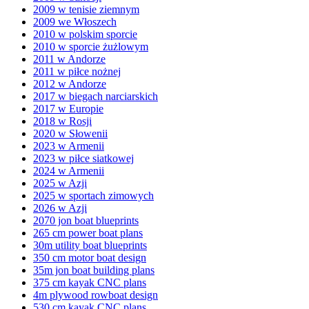
2009 w tenisie ziemnym
2009 we Włoszech
2010 w polskim sporcie
2010 w sporcie żużlowym
2011 w Andorze
2011 w piłce nożnej
2012 w Andorze
2017 w biegach narciarskich
2017 w Europie
2018 w Rosji
2020 w Słowenii
2023 w Armenii
2023 w piłce siatkowej
2024 w Armenii
2025 w Azji
2025 w sportach zimowych
2026 w Azji
2070 jon boat blueprints
265 cm power boat plans
30m utility boat blueprints
350 cm motor boat design
35m jon boat building plans
375 cm kayak CNC plans
4m plywood rowboat design
530 cm kayak CNC plans