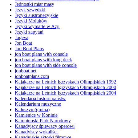
Jednostki miar masy
Język szwedzki
Języki austronezyjskie
Języki Moluków
Języki wymarłe w Azji
Języki zapytań
Jõgeva
Jon Boat
Jon Boat Plans
jon boat plans with console
jon boat plans with long deck
jon boat plans with side console
jonboat.net
jonboatplans.com
Kajakarze na Letnich Igrzyskach Olimpijskich 1992
Kajakarze na Letnich Igrzyskach Olimpijskich 2000
Kajakarze na Letnich Igrzyskach Olimpijskich 2004
Kalendaria historii państw
Kalendarium muzyczne
Kałuszyn (gmina)
Kamienice w Koninie
Kampinoski Park Narodowy
Kanadyjscy śpiewacy operowi
Kanadyjscy wokaliści
Kanadyjskie aktorki filmowe