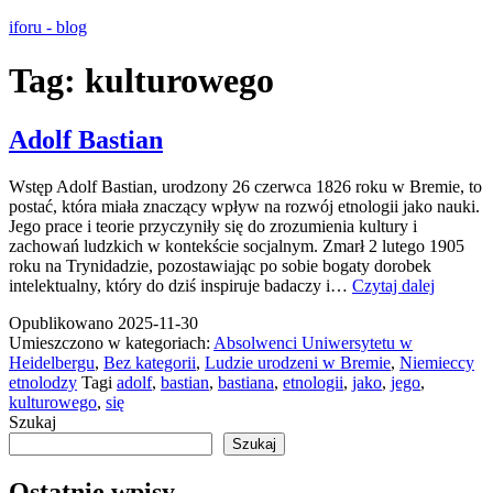
Przejdź
iforu - blog
do
treści
Tag:
kulturowego
Adolf Bastian
Wstęp Adolf Bastian, urodzony 26 czerwca 1826 roku w Bremie, to
postać, która miała znaczący wpływ na rozwój etnologii jako nauki.
Jego prace i teorie przyczyniły się do zrozumienia kultury i
zachowań ludzkich w kontekście socjalnym. Zmarł 2 lutego 1905
roku na Trynidadzie, pozostawiając po sobie bogaty dorobek
Adolf
intelektualny, który do dziś inspiruje badaczy i…
Czytaj dalej
Bastian
Opublikowano
2025-11-30
Umieszczono w kategoriach:
Absolwenci Uniwersytetu w
Heidelbergu
,
Bez kategorii
,
Ludzie urodzeni w Bremie
,
Niemieccy
etnolodzy
Tagi
adolf
,
bastian
,
bastiana
,
etnologii
,
jako
,
jego
,
kulturowego
,
się
Szukaj
Szukaj
Ostatnie wpisy