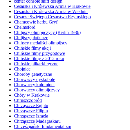
center console skiff design
Cesarska i Królewska Armia w Krakowie
Cesarska i Królewska Armia w Wiedniu
Cesarze Świętego Cesarstwa Rzymskiego
Chamcowie herbu Gryf
Chelmsford
Chilijscy olimpijczycy (Berlin 1936)
Chilijscy płotkarze
Chińscy medaliści olimpijscy
Chińskie filmy akcji
Chińskie filmy przygodowe
Chińskie filmy z 2012 roku
Chińskie piłkarki ręczne
Chojnice
Choroby genetyczne
Chorwaccy dyskobole
Chorwaccy kulomioci
Chorwaccy olimpijczycy
Chóry w Krakowie
Chruszczobród
Chrząszcze Egiptu
Chrząszcze Filipin
Chrząszcze Izraela
Chrząszcze Madagaskaru
Chrześcijański fundamentalizm