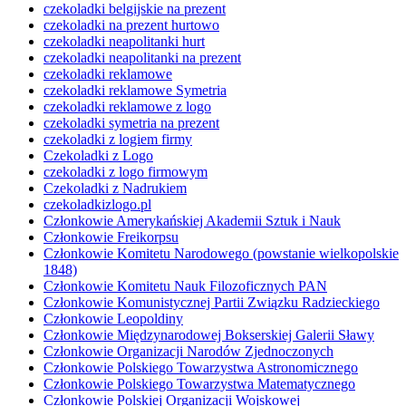
czekoladki belgijskie na prezent
czekoladki na prezent hurtowo
czekoladki neapolitanki hurt
czekoladki neapolitanki na prezent
czekoladki reklamowe
czekoladki reklamowe Symetria
czekoladki reklamowe z logo
czekoladki symetria na prezent
czekoladki z logiem firmy
Czekoladki z Logo
czekoladki z logo firmowym
Czekoladki z Nadrukiem
czekoladkizlogo.pl
Członkowie Amerykańskiej Akademii Sztuk i Nauk
Członkowie Freikorpsu
Członkowie Komitetu Narodowego (powstanie wielkopolskie
1848)
Członkowie Komitetu Nauk Filozoficznych PAN
Członkowie Komunistycznej Partii Związku Radzieckiego
Członkowie Leopoldiny
Członkowie Międzynarodowej Bokserskiej Galerii Sławy
Członkowie Organizacji Narodów Zjednoczonych
Członkowie Polskiego Towarzystwa Astronomicznego
Członkowie Polskiego Towarzystwa Matematycznego
Członkowie Polskiej Organizacji Wojskowej