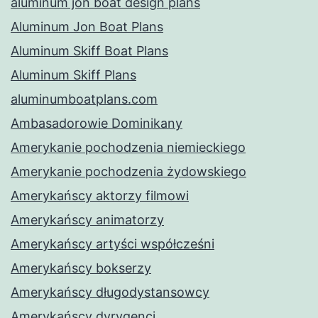
aluminum jon boat design plans
Aluminum Jon Boat Plans
Aluminum Skiff Boat Plans
Aluminum Skiff Plans
aluminumboatplans.com
Ambasadorowie Dominikany
Amerykanie pochodzenia niemieckiego
Amerykanie pochodzenia żydowskiego
Amerykańscy aktorzy filmowi
Amerykańscy animatorzy
Amerykańscy artyści współcześni
Amerykańscy bokserzy
Amerykańscy długodystansowcy
Amerykańscy dyrygenci