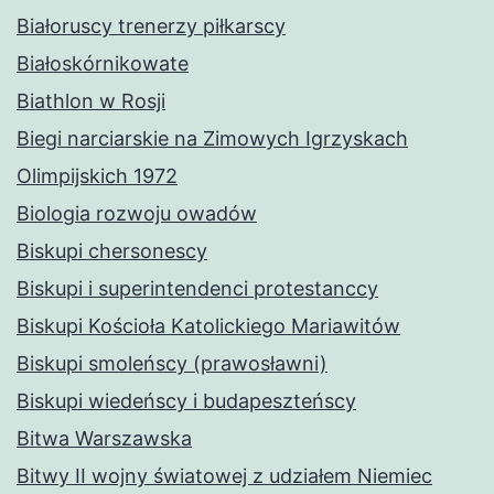
Białoruscy trenerzy piłkarscy
Białoskórnikowate
Biathlon w Rosji
Biegi narciarskie na Zimowych Igrzyskach
Olimpijskich 1972
Biologia rozwoju owadów
Biskupi chersonescy
Biskupi i superintendenci protestanccy
Biskupi Kościoła Katolickiego Mariawitów
Biskupi smoleńscy (prawosławni)
Biskupi wiedeńscy i budapeszteńscy
Bitwa Warszawska
Bitwy II wojny światowej z udziałem Niemiec