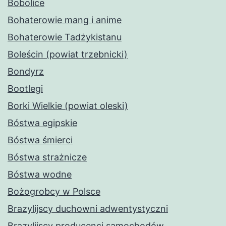
Bobolice
Bohaterowie mang i anime
Bohaterowie Tadżykistanu
Boleścin (powiat trzebnicki)
Bondyrz
Bootlegi
Borki Wielkie (powiat oleski)
Bóstwa egipskie
Bóstwa śmierci
Bóstwa strażnicze
Bóstwa wodne
Bożogrobcy w Polsce
Brazylijscy duchowni adwentystyczni
Brazylijscy producenci samochodów