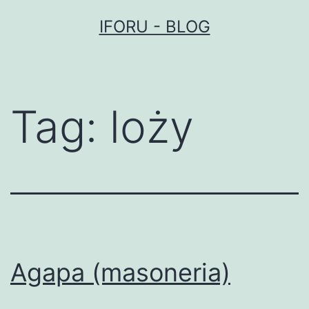
Przejdź
IFORU - BLOG
do
treści
Tag:
loży
Agapa (masoneria)