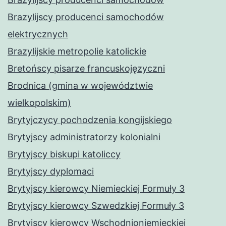
Brazylijscy producenci samochodów
elektrycznych
Brazylijskie metropolie katolickie
Bretońscy pisarze francuskojęzyczni
Brodnica (gmina w województwie
wielkopolskim)
Brytyjczycy pochodzenia kongijskiego
Brytyjscy administratorzy kolonialni
Brytyjscy biskupi katoliccy
Brytyjscy dyplomaci
Brytyjscy kierowcy Niemieckiej Formuły 3
Brytyjscy kierowcy Szwedzkiej Formuły 3
Brytyjscy kierowcy Wschodnioniemieckiej