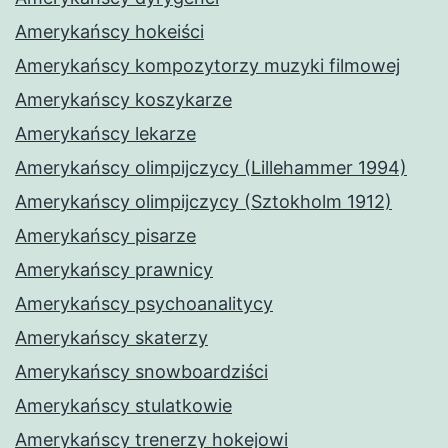
Amerykańscy hokeiści
Amerykańscy kompozytorzy muzyki filmowej
Amerykańscy koszykarze
Amerykańscy lekarze
Amerykańscy olimpijczycy (Lillehammer 1994)
Amerykańscy olimpijczycy (Sztokholm 1912)
Amerykańscy pisarze
Amerykańscy prawnicy
Amerykańscy psychoanalitycy
Amerykańscy skaterzy
Amerykańscy snowboardziści
Amerykańscy stulatkowie
Amerykańscy trenerzy hokejowi