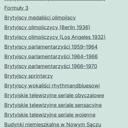
Formuły 3
Brytyjscy medaliści olimpijscy
Brytyjscy olimpijczycy (Berlin 1936)
Brytyjscy olimpijczycy (Los Angeles 1932)
Brytyjscy parlamentarzyści 1959–1964
Brytyjscy parlamentarzyści 1964–1966
Brytyjscy parlamentarzyści 1966–1970
Brytyjscy sprinterzy
Brytyjscy wokaliści rhythmandbluesowi
Brytyjskie telewizyjne seriale obyczajowe
Brytyjskie telewizyjne seriale sensacyjne
Brytyjskie telewizyjne seriale wojenne
Budynki niemieszkalne w Nowym Sączu