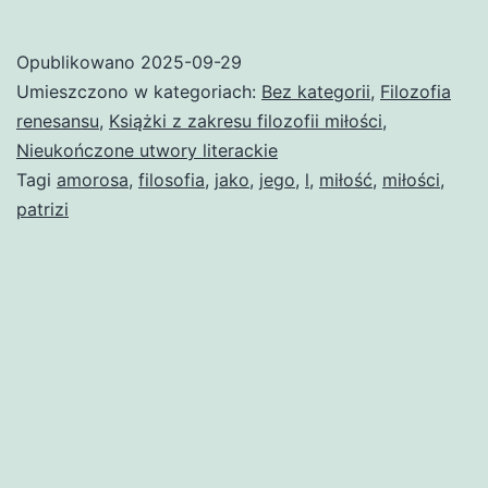
filosofia
Opublikowano
2025-09-29
Umieszczono w kategoriach:
Bez kategorii
,
Filozofia
renesansu
,
Książki z zakresu filozofii miłości
,
Nieukończone utwory literackie
Tagi
amorosa
,
filosofia
,
jako
,
jego
,
l
,
miłość
,
miłości
,
patrizi