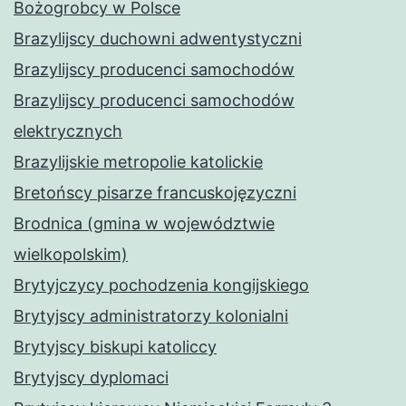
Bożogrobcy w Polsce
Brazylijscy duchowni adwentystyczni
Brazylijscy producenci samochodów
Brazylijscy producenci samochodów
elektrycznych
Brazylijskie metropolie katolickie
Bretońscy pisarze francuskojęzyczni
Brodnica (gmina w województwie
wielkopolskim)
Brytyjczycy pochodzenia kongijskiego
Brytyjscy administratorzy kolonialni
Brytyjscy biskupi katoliccy
Brytyjscy dyplomaci