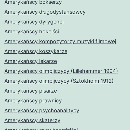
Amerykańscy bokserzy
Amerykańscy długodystansowcy
Amerykańscy dyrygenci
Amerykańscy hokeiści
Amerykańscy kompozytorzy muzyki filmowej
Amerykańscy koszykarze
Amerykańscy lekarze
Amerykańscy olimpijczycy (Lillehammer 1994)
Amerykańscy olimpijczycy (Sztokholm 1912)
Amerykańscy pisarze
Amerykańscy prawnicy
Amerykańscy psychoanalitycy
Amerykańscy skaterzy