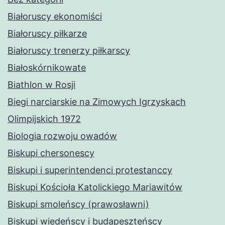
Białoruscy ekonomiści
Białoruscy piłkarze
Białoruscy trenerzy piłkarscy
Białoskórnikowate
Biathlon w Rosji
Biegi narciarskie na Zimowych Igrzyskach
Olimpijskich 1972
Biologia rozwoju owadów
Biskupi chersonescy
Biskupi i superintendenci protestanccy
Biskupi Kościoła Katolickiego Mariawitów
Biskupi smoleńscy (prawosławni)
Biskupi wiedeńscy i budapeszteńscy