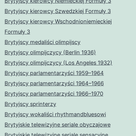
Brytyjscy kierowcy Niemieckiej Formuły 3
Brytyjscy kierowcy Szwedzkiej Formuły 3
Brytyjscy kierowcy Wschodnioniemieckiej
Formuły 3
Brytyjscy medaliści olimpijscy
Brytyjscy olimpijczycy (Berlin 1936)
Brytyjscy olimpijczycy (Los Angeles 1932)
Brytyjscy parlamentarzyści 1959–1964
Brytyjscy parlamentarzyści 1964–1966
Brytyjscy parlamentarzyści 1966–1970
Brytyjscy sprinterzy
Brytyjscy wokaliści rhythmandbluesowi
Brytyjskie telewizyjne seriale obyczajowe
Brytyjskie telewizyjne seriale sensacyjne