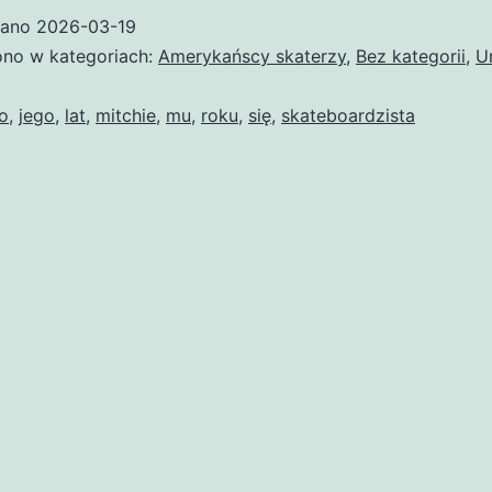
wano
2026-03-19
no w kategoriach:
Amerykańscy skaterzy
,
Bez kategorii
,
U
o
,
jego
,
lat
,
mitchie
,
mu
,
roku
,
się
,
skateboardzista