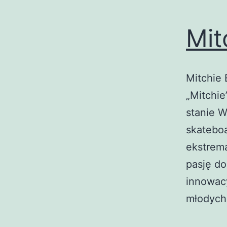
Mit
Mitchie 
„Mitchie
stanie W
skateboa
ekstrema
pasję do
innowacy
młodyc