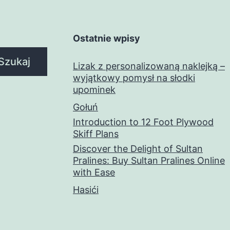
Ostatnie wpisy
Szukaj
Lizak z personalizowaną naklejką –
wyjątkowy pomysł na słodki
upominek
Gołuń
Introduction to 12 Foot Plywood
Skiff Plans
Discover the Delight of Sultan
Pralines: Buy Sultan Pralines Online
with Ease
Hasići