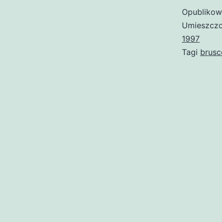
Opubliko
Umieszczo
1997
Tagi
brusc