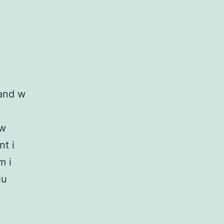
land w
ów
t i
m i
lu