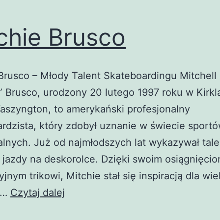
chie Brusco
Brusco – Młody Talent Skateboardingu Mitchell
” Brusco, urodzony 20 lutego 1997 roku w Kirk
aszyngton, to amerykański profesjonalny
rdzista, który zdobył uznanie w świecie sport
lnych. Już od najmłodszych lat wykazywał talen
 jazdy na deskorolce. Dzięki swoim osiągnięcio
jnym trikowi, Mitchie stał się inspiracją dla wie
Mitchie
h…
Czytaj dalej
Brusco