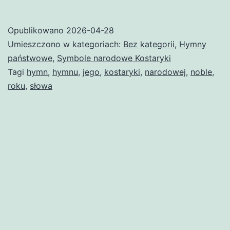
Kostaryki
Opublikowano
2026-04-28
Umieszczono w kategoriach:
Bez kategorii
,
Hymny
państwowe
,
Symbole narodowe Kostaryki
Tagi
hymn
,
hymnu
,
jego
,
kostaryki
,
narodowej
,
noble
,
roku
,
słowa