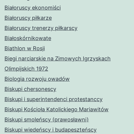
Białoruscy ekonomiści
Białoruscy piłkarze
Białoruscy trenerzy piłkarscy
Białoskórnikowate
Biathlon w Rosji
Biegi narciarskie na Zimowych Igrzyskach
Olimpijskich 1972
Biologia rozwoju owadów
Biskupi chersonescy
Biskupi i superintendenci protestanccy
Biskupi Kościoła Katolickiego Mariawitów
Biskupi smoleńscy (prawosławni)
Biskupi wiedeńscy i budapeszteńscy