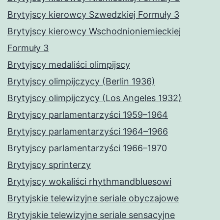
Brytyjscy kierowcy Szwedzkiej Formuły 3
Brytyjscy kierowcy Wschodnioniemieckiej
Formuły 3
Brytyjscy medaliści olimpijscy
Brytyjscy olimpijczycy (Berlin 1936)
Brytyjscy olimpijczycy (Los Angeles 1932)
Brytyjscy parlamentarzyści 1959–1964
Brytyjscy parlamentarzyści 1964–1966
Brytyjscy parlamentarzyści 1966–1970
Brytyjscy sprinterzy
Brytyjscy wokaliści rhythmandbluesowi
Brytyjskie telewizyjne seriale obyczajowe
Brytyjskie telewizyjne seriale sensacyjne