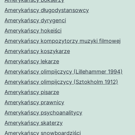
Amerykańscy długodystansowcy
Amerykańscy dyrygenci
Amerykańscy hokeiści
Amerykańscy kompozytorzy muzyki filmowej
Amerykańscy koszykarze
Amerykańscy lekarze
Amerykańscy olimpijczycy (Lillehammer 1994)
Amerykańscy olimpijczycy (Sztokholm 1912)
Amerykańscy pisarze
Amerykańscy prawnicy
Amerykańscy psychoanalitycy
Amerykańscy skaterzy
Amerykańscy snowboardziści