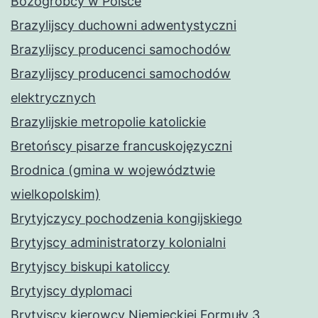
Bożogrobcy w Polsce
Brazylijscy duchowni adwentystyczni
Brazylijscy producenci samochodów
Brazylijscy producenci samochodów
elektrycznych
Brazylijskie metropolie katolickie
Bretońscy pisarze francuskojęzyczni
Brodnica (gmina w województwie
wielkopolskim)
Brytyjczycy pochodzenia kongijskiego
Brytyjscy administratorzy kolonialni
Brytyjscy biskupi katoliccy
Brytyjscy dyplomaci
Brytyjscy kierowcy Niemieckiej Formuły 3