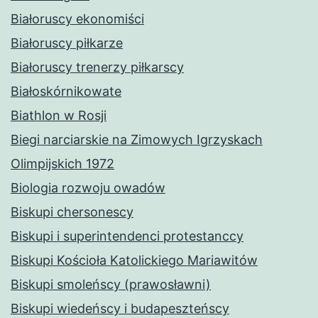
Białoruscy ekonomiści
Białoruscy piłkarze
Białoruscy trenerzy piłkarscy
Białoskórnikowate
Biathlon w Rosji
Biegi narciarskie na Zimowych Igrzyskach
Olimpijskich 1972
Biologia rozwoju owadów
Biskupi chersonescy
Biskupi i superintendenci protestanccy
Biskupi Kościoła Katolickiego Mariawitów
Biskupi smoleńscy (prawosławni)
Biskupi wiedeńscy i budapeszteńscy