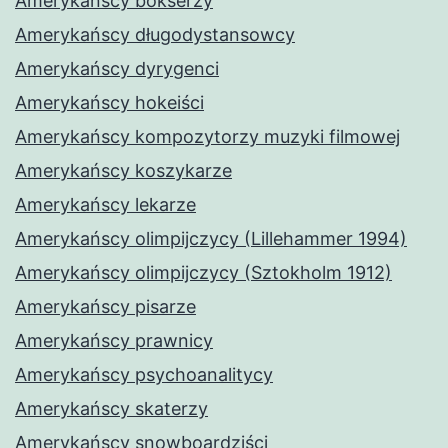
Amerykańscy bokserzy
Amerykańscy długodystansowcy
Amerykańscy dyrygenci
Amerykańscy hokeiści
Amerykańscy kompozytorzy muzyki filmowej
Amerykańscy koszykarze
Amerykańscy lekarze
Amerykańscy olimpijczycy (Lillehammer 1994)
Amerykańscy olimpijczycy (Sztokholm 1912)
Amerykańscy pisarze
Amerykańscy prawnicy
Amerykańscy psychoanalitycy
Amerykańscy skaterzy
Amerykańscy snowboardziści