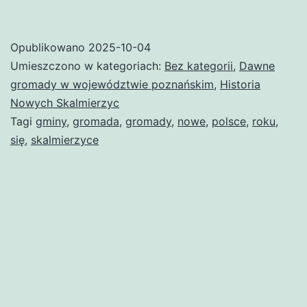
Nowe
(gromad
Opublikowano
2025-10-04
Umieszczono w kategoriach:
Bez kategorii
,
Dawne
gromady w województwie poznańskim
,
Historia
Nowych Skalmierzyc
Tagi
gminy
,
gromada
,
gromady
,
nowe
,
polsce
,
roku
,
się
,
skalmierzyce