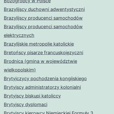
Bożogrobcy w Polsce
Brazylijscy duchowni adwentystyczni
Brazylijscy producenci samochodów
Brazylijscy producenci samochodów
elektrycznych
Brazylijskie metropolie katolickie
Bretońscy pisarze francuskojęzyczni
Brodnica (gmina w województwie
wielkopolskim)
Brytyjczycy pochodzenia kongijskiego
Brytyjscy administratorzy kolonialni
Brytyjscy biskupi katoliccy
Brytyjscy dyplomaci
Brytyjscy kierowcy Niemieckiej Formuły 3