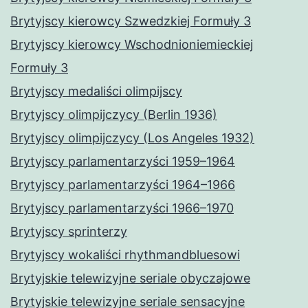
Brytyjscy kierowcy Szwedzkiej Formuły 3
Brytyjscy kierowcy Wschodnioniemieckiej
Formuły 3
Brytyjscy medaliści olimpijscy
Brytyjscy olimpijczycy (Berlin 1936)
Brytyjscy olimpijczycy (Los Angeles 1932)
Brytyjscy parlamentarzyści 1959–1964
Brytyjscy parlamentarzyści 1964–1966
Brytyjscy parlamentarzyści 1966–1970
Brytyjscy sprinterzy
Brytyjscy wokaliści rhythmandbluesowi
Brytyjskie telewizyjne seriale obyczajowe
Brytyjskie telewizyjne seriale sensacyjne