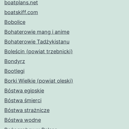
boatplans.net
boatskiff.com
Bobolice
Bohaterowie mang i anime
Bohaterowie Tadżykistanu
Boleścin (powiat trzebnicki)
Bondyrz
Bootlegi
Borki Wielkie (powiat oleski)
Bóstwa egipskie
Bóstwa śmierci
Bóstwa strażnicze
Bóstwa wodne