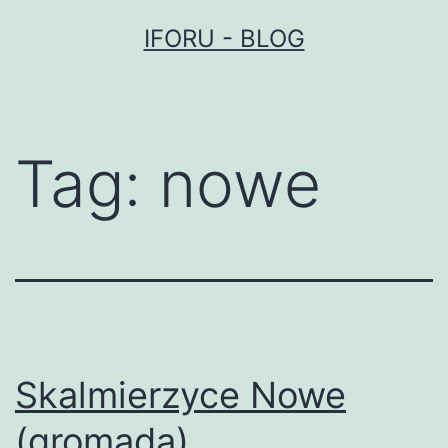
Przejdź
IFORU - BLOG
do
treści
Tag:
nowe
Skalmierzyce Nowe
(gromada)