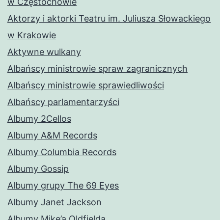
w Częstochowie
Aktorzy i aktorki Teatru im. Juliusza Słowackiego
w Krakowie
Aktywne wulkany
Albańscy ministrowie spraw zagranicznych
Albańscy ministrowie sprawiedliwości
Albańscy parlamentarzyści
Albumy 2Cellos
Albumy A&M Records
Albumy Columbia Records
Albumy Gossip
Albumy grupy The 69 Eyes
Albumy Janet Jackson
Albumy Mike’a Oldfielda