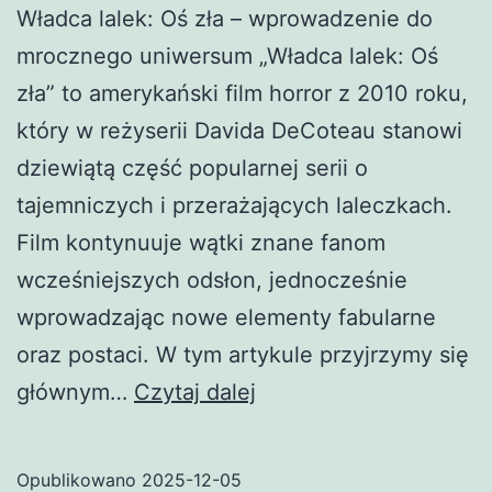
Władca lalek: Oś zła – wprowadzenie do
mrocznego uniwersum „Władca lalek: Oś
zła” to amerykański film horror z 2010 roku,
który w reżyserii Davida DeCoteau stanowi
dziewiątą część popularnej serii o
tajemniczych i przerażających laleczkach.
Film kontynuuje wątki znane fanom
wcześniejszych odsłon, jednocześnie
wprowadzając nowe elementy fabularne
oraz postaci. W tym artykule przyjrzymy się
Władca
głównym…
Czytaj dalej
lalek:
Oś
Opublikowano
2025-12-05