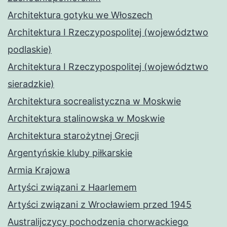
Architektura gotyku we Włoszech
Architektura I Rzeczypospolitej (województwo
podlaskie)
Architektura I Rzeczypospolitej (województwo
sieradzkie)
Architektura socrealistyczna w Moskwie
Architektura stalinowska w Moskwie
Architektura starożytnej Grecji
Argentyńskie kluby piłkarskie
Armia Krajowa
Artyści związani z Haarlemem
Artyści związani z Wrocławiem przed 1945
Australijczycy pochodzenia chorwackiego