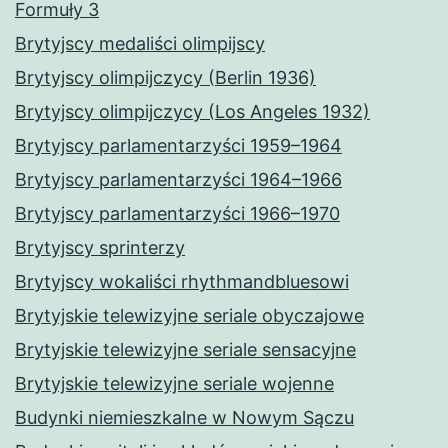
Formuły 3
Brytyjscy medaliści olimpijscy
Brytyjscy olimpijczycy (Berlin 1936)
Brytyjscy olimpijczycy (Los Angeles 1932)
Brytyjscy parlamentarzyści 1959–1964
Brytyjscy parlamentarzyści 1964–1966
Brytyjscy parlamentarzyści 1966–1970
Brytyjscy sprinterzy
Brytyjscy wokaliści rhythmandbluesowi
Brytyjskie telewizyjne seriale obyczajowe
Brytyjskie telewizyjne seriale sensacyjne
Brytyjskie telewizyjne seriale wojenne
Budynki niemieszkalne w Nowym Sączu