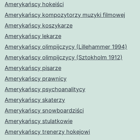
Amerykańscy hokeiści
Amerykańscy kompozytorzy muzyki filmowej
Amerykańscy koszykarze
Amerykańscy lekarze
Amerykańscy olimpijczycy (Lillehammer 1994)
Amerykańscy olimpijczycy (Sztokholm 1912)
Amerykańscy pisarze
Amerykańscy prawnicy
Amerykańscy psychoanalitycy
Amerykańscy skaterzy
Amerykańscy snowboardziści
Amerykańscy stulatkowie
Amerykańscy trenerzy hokejowi