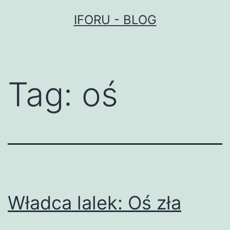
Przejdź
IFORU - BLOG
do
treści
Tag:
oś
Władca lalek: Oś zła