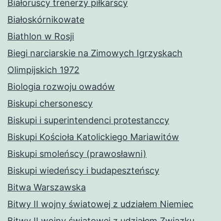
Białoruscy trenerzy piłkarscy
Białoskórnikowate
Biathlon w Rosji
Biegi narciarskie na Zimowych Igrzyskach
Olimpijskich 1972
Biologia rozwoju owadów
Biskupi chersonescy
Biskupi i superintendenci protestanccy
Biskupi Kościoła Katolickiego Mariawitów
Biskupi smoleńscy (prawosławni)
Biskupi wiedeńscy i budapeszteńscy
Bitwa Warszawska
Bitwy II wojny światowej z udziałem Niemiec
Bitwy II wojny światowej z udziałem Związku