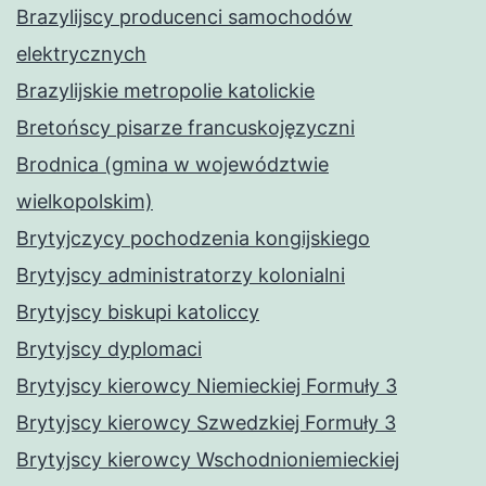
Brazylijscy producenci samochodów
elektrycznych
Brazylijskie metropolie katolickie
Bretońscy pisarze francuskojęzyczni
Brodnica (gmina w województwie
wielkopolskim)
Brytyjczycy pochodzenia kongijskiego
Brytyjscy administratorzy kolonialni
Brytyjscy biskupi katoliccy
Brytyjscy dyplomaci
Brytyjscy kierowcy Niemieckiej Formuły 3
Brytyjscy kierowcy Szwedzkiej Formuły 3
Brytyjscy kierowcy Wschodnioniemieckiej