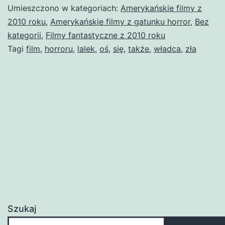
zła
Umieszczono w kategoriach:
Amerykańskie filmy z
2010 roku
,
Amerykańskie filmy z gatunku horror
,
Bez
kategorii
,
Filmy fantastyczne z 2010 roku
Tagi
film
,
horroru
,
lalek
,
oś
,
się
,
także
,
władca
,
zła
Szukaj