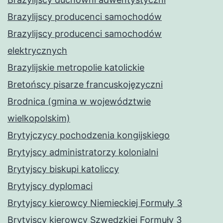
Brazylijscy producenci samochodów
Brazylijscy producenci samochodów
elektrycznych
Brazylijskie metropolie katolickie
Bretońscy pisarze francuskojęzyczni
Brodnica (gmina w województwie
wielkopolskim)
Brytyjczycy pochodzenia kongijskiego
Brytyjscy administratorzy kolonialni
Brytyjscy biskupi katoliccy
Brytyjscy dyplomaci
Brytyjscy kierowcy Niemieckiej Formuły 3
Brytyjscy kierowcy Szwedzkiej Formuły 3