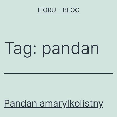
Przejdź
IFORU - BLOG
do
treści
Tag:
pandan
Pandan amarylkolistny