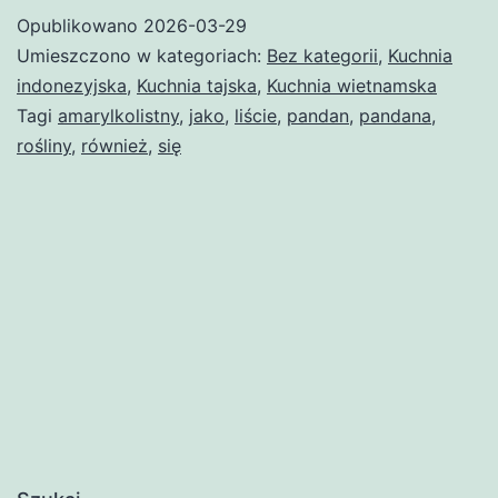
Opublikowano
2026-03-29
Umieszczono w kategoriach:
Bez kategorii
,
Kuchnia
indonezyjska
,
Kuchnia tajska
,
Kuchnia wietnamska
Tagi
amarylkolistny
,
jako
,
liście
,
pandan
,
pandana
,
rośliny
,
również
,
się