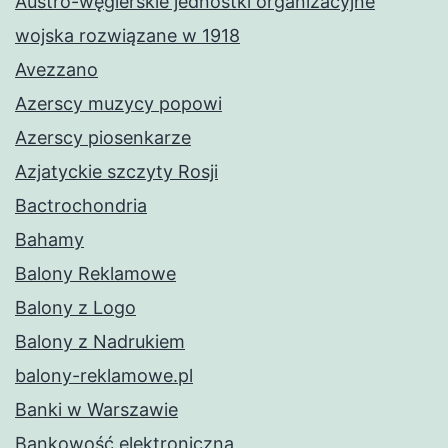
Austro-węgierskie jednostki organizacyjne
wojska rozwiązane w 1918
Avezzano
Azerscy muzycy popowi
Azerscy piosenkarze
Azjatyckie szczyty Rosji
Bactrochondria
Bahamy
Balony Reklamowe
Balony z Logo
Balony z Nadrukiem
balony-reklamowe.pl
Banki w Warszawie
Bankowość elektroniczna