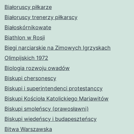
Białoruscy piłkarze
Białoruscy trenerzy piłkarscy
Białoskórnikowate
Biathlon w Rosji
Biegi narciarskie na Zimowych Igrzyskach
Olimpijskich 1972
Biologia rozwoju owadów
Biskupi chersonescy
Biskupi i superintendenci protestanccy
Biskupi Kościoła Katolickiego Mariawitów
Biskupi smoleńscy (prawosławni)
Biskupi wiedeńscy i budapeszteńscy
Bitwa Warszawska