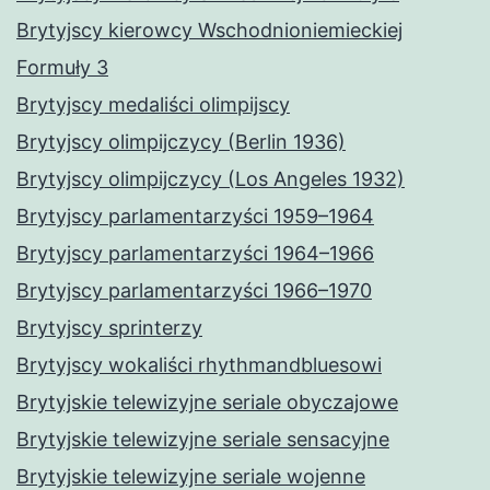
Brytyjscy kierowcy Wschodnioniemieckiej
Formuły 3
Brytyjscy medaliści olimpijscy
Brytyjscy olimpijczycy (Berlin 1936)
Brytyjscy olimpijczycy (Los Angeles 1932)
Brytyjscy parlamentarzyści 1959–1964
Brytyjscy parlamentarzyści 1964–1966
Brytyjscy parlamentarzyści 1966–1970
Brytyjscy sprinterzy
Brytyjscy wokaliści rhythmandbluesowi
Brytyjskie telewizyjne seriale obyczajowe
Brytyjskie telewizyjne seriale sensacyjne
Brytyjskie telewizyjne seriale wojenne