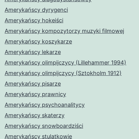
Amerykańscy dyrygenci
Amerykańscy hokeiści
Amerykańscy kompozytorzy muzyki filmowej
Amerykańscy koszykarze
Amerykańscy lekarze
Amerykańscy olimpijczycy (Lillehammer 1994)
Amerykańscy olimpijczycy (Sztokholm 1912)
Amerykańscy pisarze
Amerykańscy prawnicy
Amerykańscy psychoanalitycy
Amerykańscy skaterzy
Amerykańscy snowboardziści
Amerykańscy stulatkowie