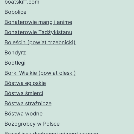
boatskiff.com
Bobolice
Bohaterowie mang i anime
Bohaterowie Tadżykistanu
Boleścin (powiat trzebnicki)
Bondyrz
Bootlegi
Borki Wielkie (powiat oleski)
Bóstwa egipskie
Bóstwa śmierci
Bóstwa strażnicze
Bóstwa wodne
Bożogrobcy w Polsce
Brazylijscy duchowni adwentystyczni