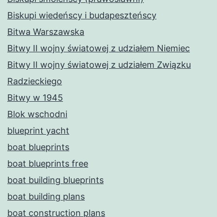
Biskupi wiedeńscy i budapeszteńscy
Bitwa Warszawska
Bitwy II wojny światowej z udziałem Niemiec
Bitwy II wojny światowej z udziałem Związku
Radzieckiego
Bitwy w 1945
Blok wschodni
blueprint yacht
boat blueprints
boat blueprints free
boat building blueprints
boat building plans
boat construction plans