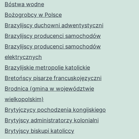
Bóstwa wodne
Bożogrobcy w Polsce
Brazylijscy duchowni adwentystyczni
Brazylijscy producenci samochodów
Brazylijscy producenci samochodów
elektrycznych
Brazylijskie metropolie katolickie
Bretońscy pisarze francuskojęzyczni
Brodnica (gmina w województwie
wielkopolskim)
Brytyjczycy pochodzenia kongijskiego
Brytyjscy administratorzy kolonialni
Brytyjscy biskupi katoliccy