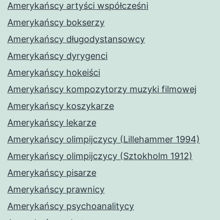
Amerykańscy artyści współcześni
Amerykańscy bokserzy
Amerykańscy długodystansowcy
Amerykańscy dyrygenci
Amerykańscy hokeiści
Amerykańscy kompozytorzy muzyki filmowej
Amerykańscy koszykarze
Amerykańscy lekarze
Amerykańscy olimpijczycy (Lillehammer 1994)
Amerykańscy olimpijczycy (Sztokholm 1912)
Amerykańscy pisarze
Amerykańscy prawnicy
Amerykańscy psychoanalitycy