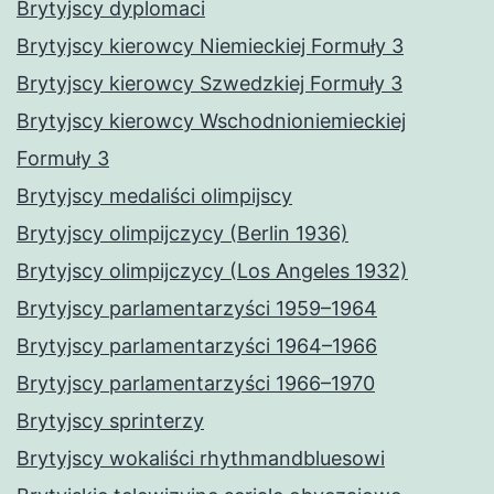
Brytyjscy dyplomaci
Brytyjscy kierowcy Niemieckiej Formuły 3
Brytyjscy kierowcy Szwedzkiej Formuły 3
Brytyjscy kierowcy Wschodnioniemieckiej
Formuły 3
Brytyjscy medaliści olimpijscy
Brytyjscy olimpijczycy (Berlin 1936)
Brytyjscy olimpijczycy (Los Angeles 1932)
Brytyjscy parlamentarzyści 1959–1964
Brytyjscy parlamentarzyści 1964–1966
Brytyjscy parlamentarzyści 1966–1970
Brytyjscy sprinterzy
Brytyjscy wokaliści rhythmandbluesowi