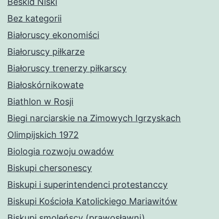
Beskid Niski
Bez kategorii
Białoruscy ekonomiści
Białoruscy piłkarze
Białoruscy trenerzy piłkarscy
Białoskórnikowate
Biathlon w Rosji
Biegi narciarskie na Zimowych Igrzyskach
Olimpijskich 1972
Biologia rozwoju owadów
Biskupi chersonescy
Biskupi i superintendenci protestanccy
Biskupi Kościoła Katolickiego Mariawitów
Biskupi smoleńscy (prawosławni)