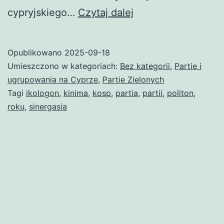
Kinima
cypryjskiego…
Czytaj dalej
Ikologon
–
Opublikowano
2025-09-18
Sinergasia
Umieszczono w kategoriach:
Bez kategorii
,
Partie i
Politon
ugrupowania na Cyprze
,
Partie Zielonych
Tagi
ikologon
,
kinima
,
kosp
,
partia
,
partii
,
politon
,
roku
,
sinergasia