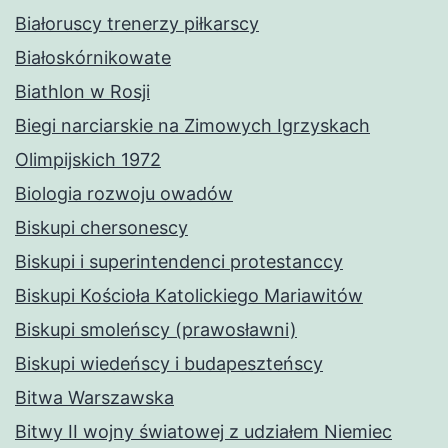
Białoruscy trenerzy piłkarscy
Białoskórnikowate
Biathlon w Rosji
Biegi narciarskie na Zimowych Igrzyskach
Olimpijskich 1972
Biologia rozwoju owadów
Biskupi chersonescy
Biskupi i superintendenci protestanccy
Biskupi Kościoła Katolickiego Mariawitów
Biskupi smoleńscy (prawosławni)
Biskupi wiedeńscy i budapeszteńscy
Bitwa Warszawska
Bitwy II wojny światowej z udziałem Niemiec