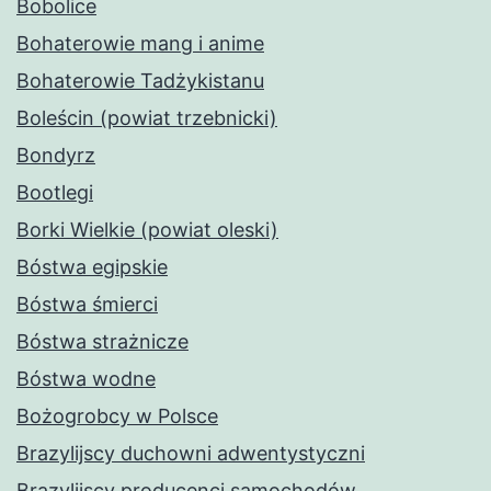
Bobolice
Bohaterowie mang i anime
Bohaterowie Tadżykistanu
Boleścin (powiat trzebnicki)
Bondyrz
Bootlegi
Borki Wielkie (powiat oleski)
Bóstwa egipskie
Bóstwa śmierci
Bóstwa strażnicze
Bóstwa wodne
Bożogrobcy w Polsce
Brazylijscy duchowni adwentystyczni
Brazylijscy producenci samochodów