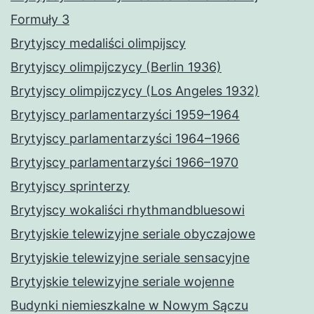
Formuły 3
Brytyjscy medaliści olimpijscy
Brytyjscy olimpijczycy (Berlin 1936)
Brytyjscy olimpijczycy (Los Angeles 1932)
Brytyjscy parlamentarzyści 1959–1964
Brytyjscy parlamentarzyści 1964–1966
Brytyjscy parlamentarzyści 1966–1970
Brytyjscy sprinterzy
Brytyjscy wokaliści rhythmandbluesowi
Brytyjskie telewizyjne seriale obyczajowe
Brytyjskie telewizyjne seriale sensacyjne
Brytyjskie telewizyjne seriale wojenne
Budynki niemieszkalne w Nowym Sączu