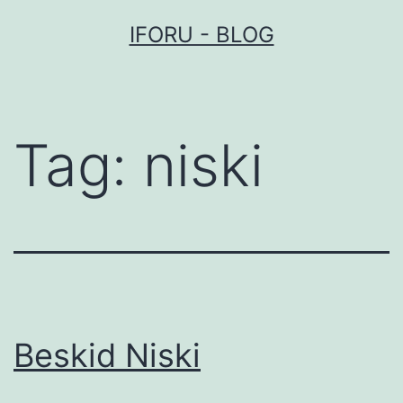
Przejdź
IFORU - BLOG
do
treści
Tag:
niski
Beskid Niski