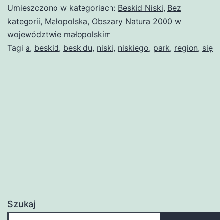
Umieszczono w kategoriach:
Beskid Niski
,
Bez
kategorii
,
Małopolska
,
Obszary Natura 2000 w
województwie małopolskim
Tagi
a
,
beskid
,
beskidu
,
niski
,
niskiego
,
park
,
region
,
się
Szukaj