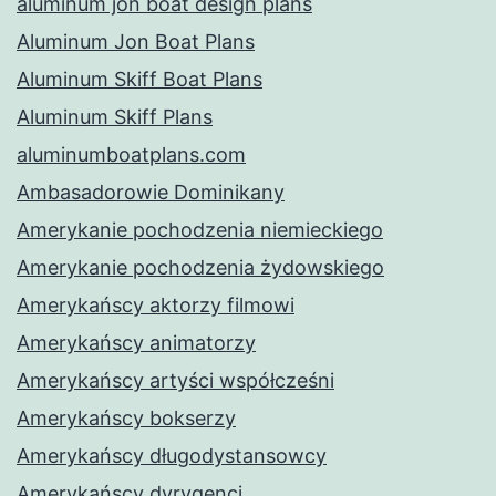
aluminum jon boat design plans
Aluminum Jon Boat Plans
Aluminum Skiff Boat Plans
Aluminum Skiff Plans
aluminumboatplans.com
Ambasadorowie Dominikany
Amerykanie pochodzenia niemieckiego
Amerykanie pochodzenia żydowskiego
Amerykańscy aktorzy filmowi
Amerykańscy animatorzy
Amerykańscy artyści współcześni
Amerykańscy bokserzy
Amerykańscy długodystansowcy
Amerykańscy dyrygenci