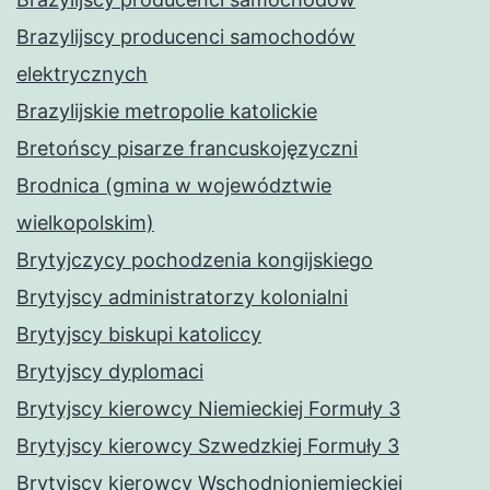
Brazylijscy producenci samochodów
elektrycznych
Brazylijskie metropolie katolickie
Bretońscy pisarze francuskojęzyczni
Brodnica (gmina w województwie
wielkopolskim)
Brytyjczycy pochodzenia kongijskiego
Brytyjscy administratorzy kolonialni
Brytyjscy biskupi katoliccy
Brytyjscy dyplomaci
Brytyjscy kierowcy Niemieckiej Formuły 3
Brytyjscy kierowcy Szwedzkiej Formuły 3
Brytyjscy kierowcy Wschodnioniemieckiej