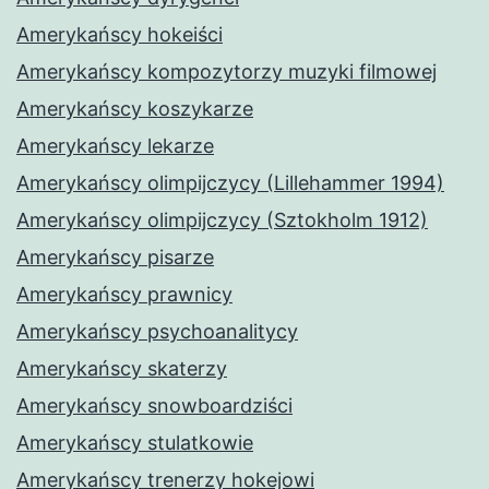
Amerykańscy hokeiści
Amerykańscy kompozytorzy muzyki filmowej
Amerykańscy koszykarze
Amerykańscy lekarze
Amerykańscy olimpijczycy (Lillehammer 1994)
Amerykańscy olimpijczycy (Sztokholm 1912)
Amerykańscy pisarze
Amerykańscy prawnicy
Amerykańscy psychoanalitycy
Amerykańscy skaterzy
Amerykańscy snowboardziści
Amerykańscy stulatkowie
Amerykańscy trenerzy hokejowi