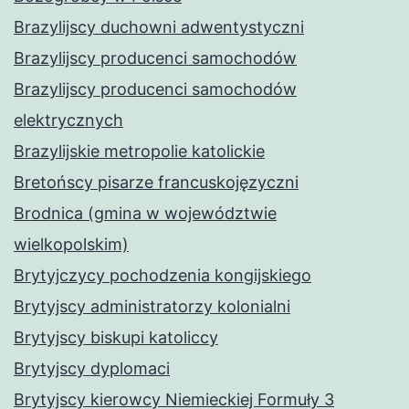
Brazylijscy duchowni adwentystyczni
Brazylijscy producenci samochodów
Brazylijscy producenci samochodów
elektrycznych
Brazylijskie metropolie katolickie
Bretońscy pisarze francuskojęzyczni
Brodnica (gmina w województwie
wielkopolskim)
Brytyjczycy pochodzenia kongijskiego
Brytyjscy administratorzy kolonialni
Brytyjscy biskupi katoliccy
Brytyjscy dyplomaci
Brytyjscy kierowcy Niemieckiej Formuły 3