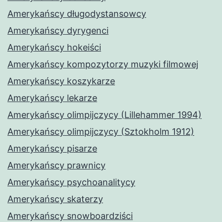
Amerykańscy długodystansowcy
Amerykańscy dyrygenci
Amerykańscy hokeiści
Amerykańscy kompozytorzy muzyki filmowej
Amerykańscy koszykarze
Amerykańscy lekarze
Amerykańscy olimpijczycy (Lillehammer 1994)
Amerykańscy olimpijczycy (Sztokholm 1912)
Amerykańscy pisarze
Amerykańscy prawnicy
Amerykańscy psychoanalitycy
Amerykańscy skaterzy
Amerykańscy snowboardziści