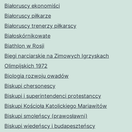
Białoruscy ekonomiści
Białoruscy piłkarze
Białoruscy trenerzy piłkarscy
Białoskórnikowate
Biathlon w Rosji
Biegi narciarskie na Zimowych Igrzyskach
Olimpijskich 1972
Biologia rozwoju owadów
Biskupi chersonescy
Biskupi i superintendenci protestanccy
Biskupi Kościoła Katolickiego Mariawitów
Biskupi smoleńscy (prawosławni)
Biskupi wiedeńscy i budapeszteńscy