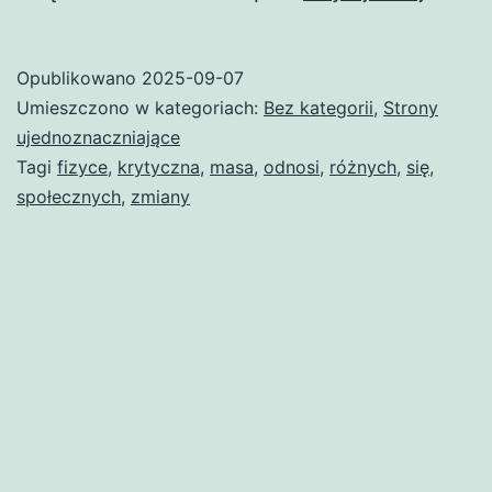
krytyc
(ujedn
Opublikowano
2025-09-07
Umieszczono w kategoriach:
Bez kategorii
,
Strony
ujednoznaczniające
Tagi
fizyce
,
krytyczna
,
masa
,
odnosi
,
różnych
,
się
,
społecznych
,
zmiany