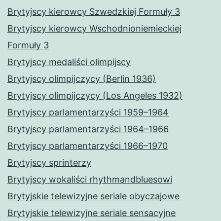
Brytyjscy kierowcy Szwedzkiej Formuły 3
Brytyjscy kierowcy Wschodnioniemieckiej
Formuły 3
Brytyjscy medaliści olimpijscy
Brytyjscy olimpijczycy (Berlin 1936)
Brytyjscy olimpijczycy (Los Angeles 1932)
Brytyjscy parlamentarzyści 1959–1964
Brytyjscy parlamentarzyści 1964–1966
Brytyjscy parlamentarzyści 1966–1970
Brytyjscy sprinterzy
Brytyjscy wokaliści rhythmandbluesowi
Brytyjskie telewizyjne seriale obyczajowe
Brytyjskie telewizyjne seriale sensacyjne