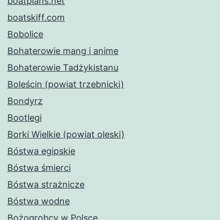
boatplans.net
boatskiff.com
Bobolice
Bohaterowie mang i anime
Bohaterowie Tadżykistanu
Boleścin (powiat trzebnicki)
Bondyrz
Bootlegi
Borki Wielkie (powiat oleski)
Bóstwa egipskie
Bóstwa śmierci
Bóstwa strażnicze
Bóstwa wodne
Bożogrobcy w Polsce