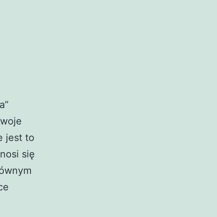
a”
swoje
 jest to
nosi się
głównym
ce