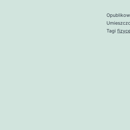
Opubliko
Umieszczo
Tagi
fizyc