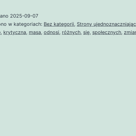
krytyczna
(ujednoznacznienie)
wano
2025-09-07
no w kategoriach:
Bez kategorii
,
Strony ujednoznaczniają
e
,
krytyczna
,
masa
,
odnosi
,
różnych
,
się
,
społecznych
,
zmia